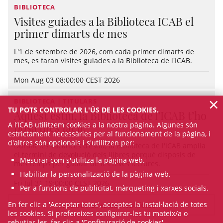
BIBLIOTECA
Visites guiades a la Biblioteca ICAB el
primer dimarts de mes
L'1 de setembre de 2026, com cada primer dimarts de
mes, es faran visites guiades a la Biblioteca de l'ICAB.
Mon Aug 03 08:00:00 CEST 2026
×
BIBLIOTECA | TITULARS
TU POTS CONTROLAR L'ÚS DE LES COOKIES.
Aquest estiu, la Biblioteca de l’ICAB t’ho
A l’ICAB utilitzem cookies a la nostra pàgina. Algunes són
posa més fàcil!
estrictament necessàries per al funcionament de la pàgina, i
d'altres són opcionals i s'utilitzen per:
Durant les vacances d’estiu, la Biblioteca de l'ICAB amplia
el termini de devolució dels llibres perquè disposis de
Mesurar com s'utilitza la pàgina web.
més temps per gaudir de les teves lectures.
Habilitar la personalització de la pàgina web.
Fri Jul 31 19:00:00 CEST 2026
Per a funcions de publicitat, màrqueting i xarxes socials.
En fer clic a 'Acceptar totes', acceptes la instal·lació de totes
VEURE TOTES LES NOTÍCIES
les cookies. Si prefereixes configurar-les tu mateix/a o
rebutjar-les, fes clic a 'Configuració de cookies'.