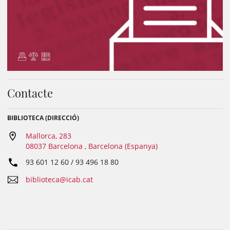
Contacte
BIBLIOTECA (DIRECCIÓ)
Mallorca, 283
08037 Barcelona , Barcelona (Espanya)
93 601 12 60 / 93 496 18 80
biblioteca@icab.cat