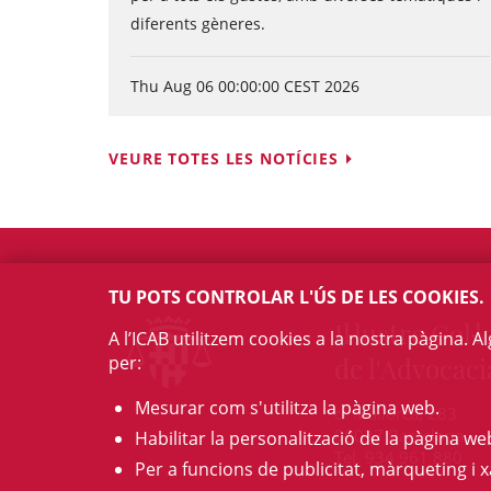
diferents gèneres.
Thu Aug 06 00:00:00 CEST 2026
VEURE TOTES LES NOTÍCIES
TU POTS CONTROLAR L'ÚS DE LES COOKIES.
Il·lustre Col·l
A l’ICAB utilitzem cookies a la nostra pàgina. 
per:
de l'Advocaci
Mesurar com s'utilitza la pàgina web.
c/ Mallorca, 283
08037 Barcelona
Habilitar la personalització de la pàgina we
Tel. 934 961 880
Per a funcions de publicitat, màrqueting i x