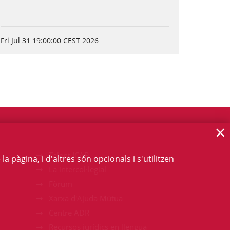
Fri Jul 31 19:00:00 CEST 2026
×
Talent ICAB
 pàgina, i d'altres són opcionals i s'utilitzen
La intercol·legial
Fòrum
Xarxa d'Ajuda Mútua
Centre ADR
Recursos jurídics en llengua