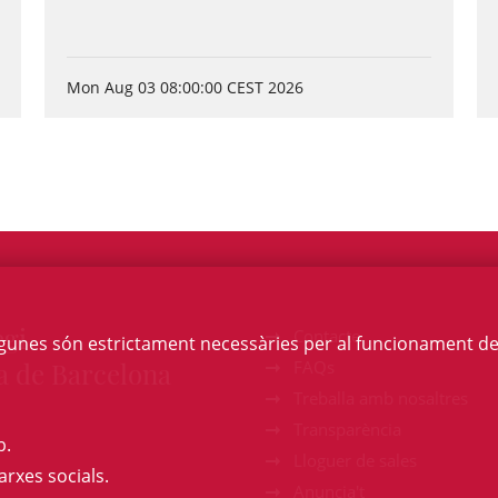
Mon Aug 03 08:00:00 CEST 2026
egi
Contacte
Algunes són estrictament necessàries per al funcionament de la
a de Barcelona
FAQs
Treballa amb nosaltres
Transparència
b.
Lloguer de sales
arxes socials.
Anuncia't