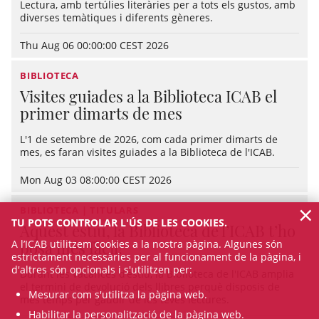
Lectura, amb tertúlies literàries per a tots els gustos, amb
diverses temàtiques i diferents gèneres.
Thu Aug 06 00:00:00 CEST 2026
BIBLIOTECA
Visites guiades a la Biblioteca ICAB el
primer dimarts de mes
L'1 de setembre de 2026, com cada primer dimarts de
mes, es faran visites guiades a la Biblioteca de l'ICAB.
Mon Aug 03 08:00:00 CEST 2026
×
BIBLIOTECA | TITULARS
TU POTS CONTROLAR L'ÚS DE LES COOKIES.
Aquest estiu, la Biblioteca de l’ICAB t’ho
A l’ICAB utilitzem cookies a la nostra pàgina. Algunes són
posa més fàcil!
estrictament necessàries per al funcionament de la pàgina, i
d'altres són opcionals i s'utilitzen per:
Durant les vacances d’estiu, la Biblioteca de l'ICAB amplia
el termini de devolució dels llibres perquè disposis de
Mesurar com s'utilitza la pàgina web.
més temps per gaudir de les teves lectures.
Habilitar la personalització de la pàgina web.