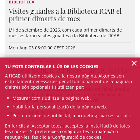
BIBLIOTECA
Visites guiades a la Biblioteca ICAB el
primer dimarts de mes
L'1 de setembre de 2026, com cada primer dimarts de
mes, es faran visites guiades a la Biblioteca de l'ICAB.
Mon Aug 03 08:00:00 CEST 2026
×
BIBLIOTECA | TITULARS
TU POTS CONTROLAR L'ÚS DE LES COOKIES.
Aquest estiu, la Biblioteca de l’ICAB t’ho
A l’ICAB utilitzem cookies a la nostra pàgina. Algunes són
posa més fàcil!
estrictament necessàries per al funcionament de la pàgina, i
d'altres són opcionals i s'utilitzen per:
Durant les vacances d’estiu, la Biblioteca de l'ICAB amplia
el termini de devolució dels llibres perquè disposis de
Mesurar com s'utilitza la pàgina web.
més temps per gaudir de les teves lectures.
Habilitar la personalització de la pàgina web.
Fri Jul 31 19:00:00 CEST 2026
Per a funcions de publicitat, màrqueting i xarxes socials.
En fer clic a 'Acceptar totes', acceptes la instal·lació de totes
VEURE TOTES LES NOTÍCIES
les cookies. Si prefereixes configurar-les tu mateix/a o
rebutjar-les, fes clic a 'Configuració de cookies'.