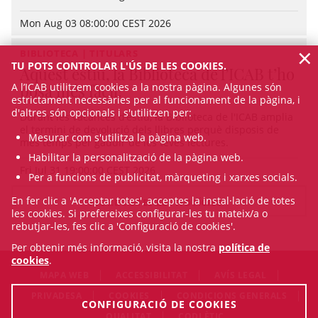
Mon Aug 03 08:00:00 CEST 2026
×
BIBLIOTECA | TITULARS
TU POTS CONTROLAR L'ÚS DE LES COOKIES.
Aquest estiu, la Biblioteca de l’ICAB t’ho
A l’ICAB utilitzem cookies a la nostra pàgina. Algunes són
posa més fàcil!
estrictament necessàries per al funcionament de la pàgina, i
d'altres són opcionals i s'utilitzen per:
Durant les vacances d’estiu, la Biblioteca de l'ICAB amplia
el termini de devolució dels llibres perquè disposis de
Mesurar com s'utilitza la pàgina web.
més temps per gaudir de les teves lectures.
Habilitar la personalització de la pàgina web.
Fri Jul 31 19:00:00 CEST 2026
Per a funcions de publicitat, màrqueting i xarxes socials.
En fer clic a 'Acceptar totes', acceptes la instal·lació de totes
VEURE TOTES LES NOTÍCIES
les cookies. Si prefereixes configurar-les tu mateix/a o
rebutjar-les, fes clic a 'Configuració de cookies'.
Per obtenir més informació, visita la nostra
política de
cookies
.
MAPA WEB
ACCESSIBILITAT
AVÍS LEGAL
PRIVADESA
COOKIES
CONDICIONS GENERALS
CONFIGURACIÓ DE COOKIES
QUALITAT
CODI ÈTIC