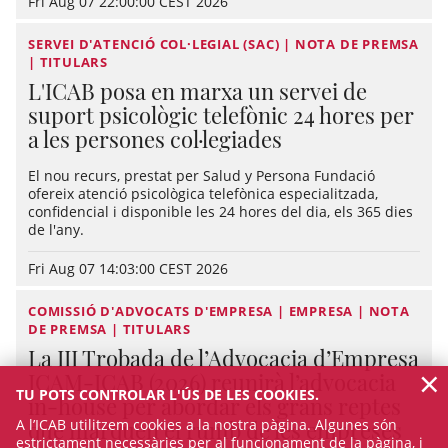
Fri Aug 07 22:00:00 CEST 2026
SERVEI D'ATENCIÓ COL·LEGIAL (SAC) | NOTA DE PREMSA
| TITULARS
L'ICAB posa en marxa un servei de
suport psicològic telefònic 24 hores per
a les persones col·legiades
El nou recurs, prestat per Salud y Persona Fundació
ofereix atenció psicològica telefònica especialitzada,
confidencial i disponible les 24 hores del dia, els 365 dies
de l'any.
Fri Aug 07 14:03:00 CEST 2026
COMISSIÓ D'ADVOCATS D'EMPRESA | EMPRESA | NOTA
DE PREMSA | TITULARS
La III Trobada de l’Advocacia d’Empresa
×
ICAM-ICAB (2026) reunirà l’advocacia
TU POTS CONTROLAR L'ÚS DE LES COOKIES.
in-house per abordar els grans reptes
A l’ICAB utilitzem cookies a la nostra pàgina. Algunes són
que marquen el rumb de les empreses
estrictament necessàries per al funcionament de la pàgina, i