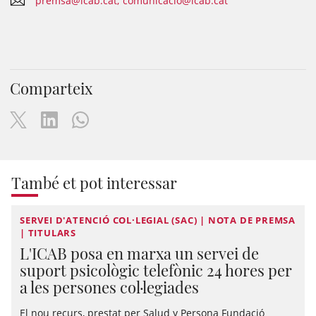
premsa@icab.cat; comunicacio@icab.cat
Comparteix
També et pot interessar
SERVEI D'ATENCIÓ COL·LEGIAL (SAC) | NOTA DE PREMSA
| TITULARS
L'ICAB posa en marxa un servei de
suport psicològic telefònic 24 hores per
a les persones col·legiades
El nou recurs, prestat per Salud y Persona Fundació