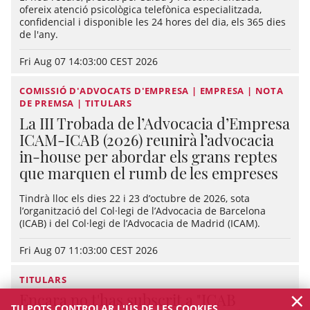
ofereix atenció psicològica telefònica especialitzada,
confidencial i disponible les 24 hores del dia, els 365 dies
de l'any.
Fri Aug 07 14:03:00 CEST 2026
COMISSIÓ D'ADVOCATS D'EMPRESA | EMPRESA | NOTA
DE PREMSA | TITULARS
La III Trobada de l’Advocacia d’Empresa
ICAM-ICAB (2026) reunirà l’advocacia
in-house per abordar els grans reptes
que marquen el rumb de les empreses
Tindrà lloc els dies 22 i 23 d’octubre de 2026, sota
l’organització del Col·legi de l’Advocacia de Barcelona
(ICAB) i del Col·legi de l’Advocacia de Madrid (ICAM).
Fri Aug 07 11:03:00 CEST 2026
TITULARS
×
Encara no t'has subscrit a "ICAB
TU POTS CONTROLAR L'ÚS DE LES COOKIES.