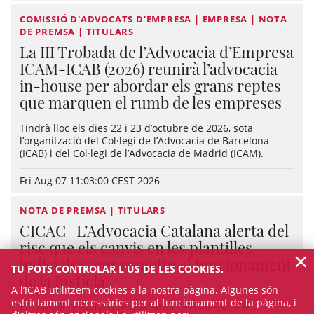
COMISSIÓ D'ADVOCATS D'EMPRESA | EMPRESA | NOTA
DE PREMSA | TITULARS
La III Trobada de l’Advocacia d’Empresa
ICAM-ICAB (2026) reunirà l’advocacia
in-house per abordar els grans reptes
que marquen el rumb de les empreses
Tindrà lloc els dies 22 i 23 d’octubre de 2026, sota
l’organització del Col·legi de l’Advocacia de Barcelona
(ICAB) i del Col·legi de l’Advocacia de Madrid (ICAM).
Fri Aug 07 11:03:00 CEST 2026
NOTA DE PREMSA | TITULARS
CICAC | L’Advocacia Catalana alerta del
risc que els canvis en les plantilles
×
judicials comprometin el funcionament
TU POTS CONTROLAR L'ÚS DE LES COOKIES.
de la Justícia
A l’ICAB utilitzem cookies a la nostra pàgina. Algunes són
estrictament necessàries per al funcionament de la pàgina, i
El Consell reclama que qualsevol decisió sobre les