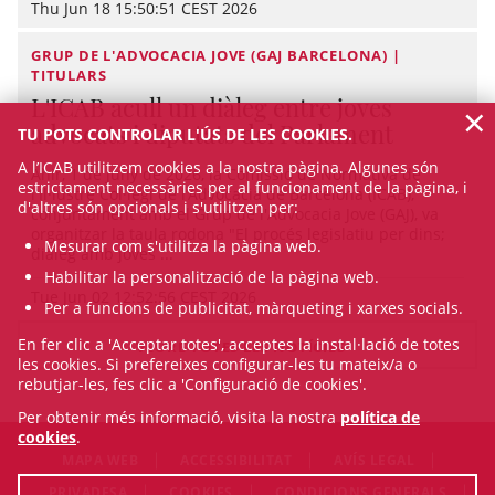
Thu Jun 18 15:50:51 CEST 2026
GRUP DE L'ADVOCACIA JOVE (GAJ BARCELONA) |
TITULARS
L'ICAB acull un diàleg entre joves
×
advocats i diputats del Parlament
TU POTS CONTROLAR L'ÚS DE LES COOKIES.
A l’ICAB utilitzem cookies a la nostra pàgina. Algunes són
Ahir, 1 de juny de 2026, la Comissió de Normativa de
estrictament necessàries per al funcionament de la pàgina, i
l'Il·lustre Col·legi de l’Advocacia de Barcelona (ICAB),
d'altres són opcionals i s'utilitzen per:
conjuntament amb el Grup de l'Advocacia Jove (GAJ), va
organitzar la taula rodona "El procés legislatiu per dins;
Mesurar com s'utilitza la pàgina web.
diàleg amb joves ...
Habilitar la personalització de la pàgina web.
Tue Jun 02 12:52:56 CEST 2026
Per a funcions de publicitat, màrqueting i xarxes socials.
En fer clic a 'Acceptar totes', acceptes la instal·lació de totes
VEURE TOTES LES NOTÍCIES
les cookies. Si prefereixes configurar-les tu mateix/a o
rebutjar-les, fes clic a 'Configuració de cookies'.
Per obtenir més informació, visita la nostra
política de
cookies
.
MAPA WEB
ACCESSIBILITAT
AVÍS LEGAL
PRIVADESA
COOKIES
CONDICIONS GENERALS