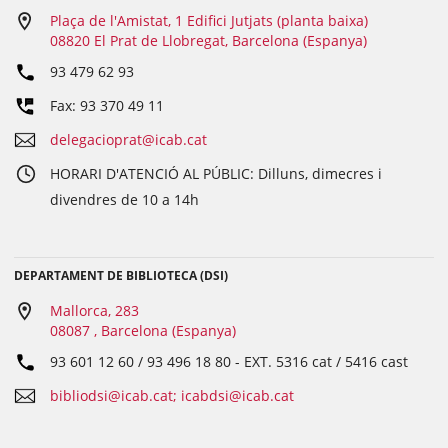
Plaça de l'Amistat, 1 Edifici Jutjats (planta baixa)
08820 El Prat de Llobregat, Barcelona (Espanya)
93 479 62 93
Fax: 93 370 49 11
delegacioprat@icab.cat
HORARI D'ATENCIÓ AL PÚBLIC: Dilluns, dimecres i
divendres de 10 a 14h
DEPARTAMENT DE BIBLIOTECA (DSI)
Mallorca, 283
08087 , Barcelona (Espanya)
93 601 12 60 / 93 496 18 80
- EXT.
5316 cat / 5416 cast
bibliodsi@icab.cat; icabdsi@icab.cat