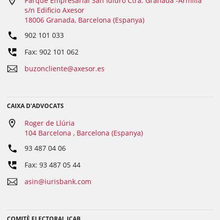
Parque Empresarial San Ididro Ctra. Granada -Armilla
s/n Edificio Axesor
18006 Granada, Barcelona (Espanya)
902 101 033
Fax: 902 101 062
buzoncliente@axesor.es
CAIXA D'ADVOCATS
Roger de Llúria
104 Barcelona , Barcelona (Espanya)
93 487 04 06
Fax: 93 487 05 44
asin@iurisbank.com
COMITÈ ELECTORAL ICAB