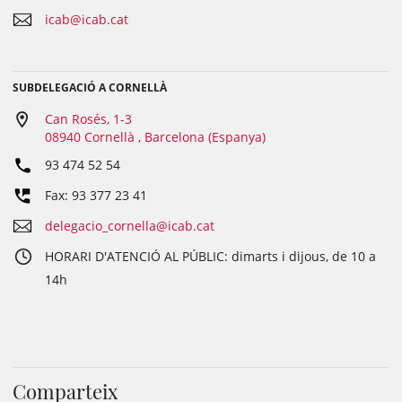
icab@icab.cat
SUBDELEGACIÓ A CORNELLÀ
Can Rosés, 1-3
08940 Cornellà , Barcelona (Espanya)
93 474 52 54
Fax: 93 377 23 41
delegacio_cornella@icab.cat
HORARI D'ATENCIÓ AL PÚBLIC: dimarts i dijous, de 10 a
14h
Comparteix