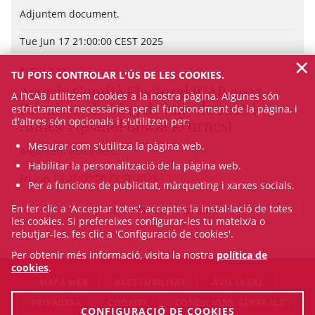
Adjuntem document.
Tue Jun 17 21:00:00 CEST 2025
×
TITULARS
TU POTS CONTROLAR L'ÚS DE LES COOKIES.
Acords Comitè Electoral ICAB 2025 -
A l’ICAB utilitzem cookies a la nostra pàgina. Algunes són
Reunions de 6 i 13 de juny de 2025 i
estrictament necessàries per al funcionament de la pàgina, i
Annex 1 (plànol ubicació urnes)
d'altres són opcionals i s'utilitzen per:
Mesurar com s'utilitza la pàgina web.
Adjuntem document.
Habilitar la personalització de la pàgina web.
Fri Jun 13 21:00:00 CEST 2025
Per a funcions de publicitat, màrqueting i xarxes socials.
En fer clic a 'Acceptar totes', acceptes la instal·lació de totes
VEURE TOTES LES NOTÍCIES
les cookies. Si prefereixes configurar-les tu mateix/a o
rebutjar-les, fes clic a 'Configuració de cookies'.
Per obtenir més informació, visita la nostra
política de
cookies
.
MAPA WEB
ACCESSIBILITAT
AVÍS LEGAL
PRIVADESA
COOKIES
CONDICIONS GENERALS
CONFIGURACIÓ DE COOKIES