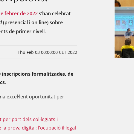
 de febrer de 2022
s’han celebrat
d
(presencial i on-line) sobre
nts de primer nivell.
Thu Feb 03 00:00:00 CET 2022
 inscripcions formalitzades, de
ics
.
a excel·lent oportunitat per
r part dels col·legiats i
a prova digital; l’ocupació il·legal