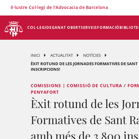
×
Il·lustre Col·legi de l'Advocacia de Barcelona
COL·LEGI
DEGANAT OBERT
SERVEIS
FORMACIÓ
BIBLIOTE
INICI
ACTUALITAT
NOTÍCIES
ÈXIT ROTUND DE LES JORNADES FORMATIVES DE SANT 
INSCRIPCIONS!
COMISSIONS | COMISSIÓ DE CULTURA / FOR
PENYAFORT
Èxit rotund de les Jo
Formatives de Sant R
amb més de 3.800 ins