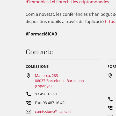
d'immobles i el fintech i les criptomonedes
.
Com a novetat, les conferències s'han pogut se
dispositius mòbils a través de l'aplicació
https
#FormacióICAB
Contacte
COMISSIONS
FORM
Mallorca, 283
08037 Barcelona , Barcelona
(Espanya)
93 496 18 80
Fax: 93 487 16 49
comissions@icab.cat