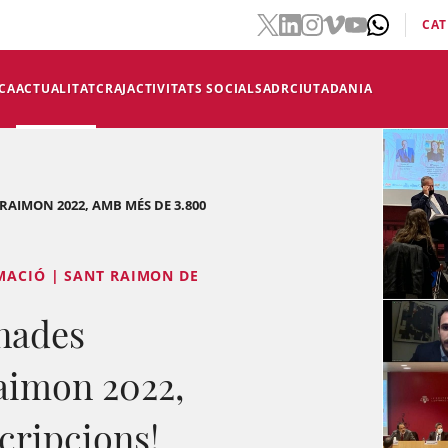
CAT
CA
ACTUALITAT
CRAJ
ACTIVITATS SOCIALS
ADR
CIUTADANIA
RAIMON 2022, AMB MÉS DE 3.800
MACIÓ | SANT RAIMON DE
rnades
aimon 2022,
cripcions!