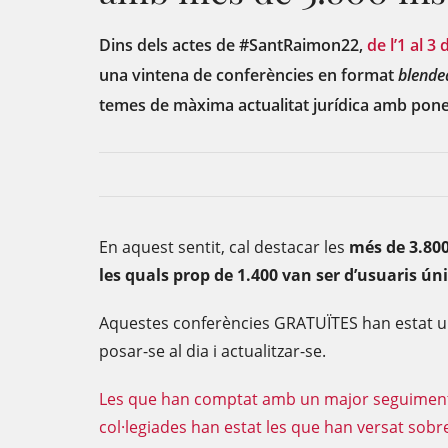
Dins dels actes de #SantRaimon22,
de l’1 al 3
una vintena de conferències en format
blende
temes de màxima actualitat jurídica amb pone
En aquest sentit, cal destacar les
més de 3.800
les quals prop de 1.400 van ser d’usuaris ún
Aquestes conferències GRATUÏTES han estat un
posar-se al dia i actualitzar-se.
Les que han comptat amb un major seguiment pe
col·legiades han estat les que han versat sobre l