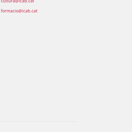
cultura@icab.cat
formacio@icab.cat