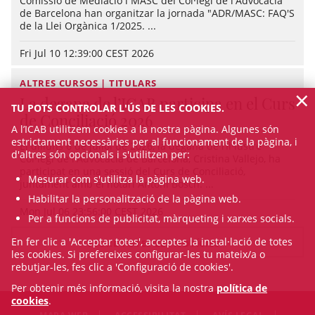
Comissió de Mediació i MASC del Col·legi de l'Advocacia
de Barcelona han organitzar la jornada "ADR/MASC: FAQ'S
de la Llei Orgànica 1/2025. ...
Fri Jul 10 12:39:00 CEST 2026
ALTRES CURSOS | TITULARS
×
La degana de l’ICAB participa en el Curs
TU POTS CONTROLAR L'ÚS DE LES COOKIES.
de Conciliació 2026
A l’ICAB utilitzem cookies a la nostra pàgina. Algunes són
estrictament necessàries per al funcionament de la pàgina, i
El dilluns 6 de juliol de 2026, la degana de l’Il·lustre
d'altres són opcionals i s'utilitzen per:
Col·legi de l'Advocacia de Barcelona, Cristina Vallejo, ha
participat en una sessió del Curs de Conciliació,
Mesurar com s'utilitza la pàgina web.
juntament amb el notari Antoni Bosch. ...
Habilitar la personalització de la pàgina web.
Mon Jul 06 23:56:00 CEST 2026
Per a funcions de publicitat, màrqueting i xarxes socials.
En fer clic a 'Acceptar totes', acceptes la instal·lació de totes
VEURE TOTES LES NOTÍCIES
les cookies. Si prefereixes configurar-les tu mateix/a o
rebutjar-les, fes clic a 'Configuració de cookies'.
Per obtenir més informació, visita la nostra
política de
cookies
.