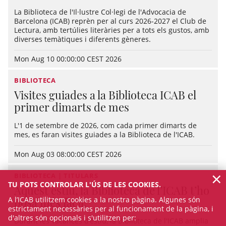
La Biblioteca de l'Il·lustre Col·legi de l'Advocacia de
Barcelona (ICAB) reprèn per al curs 2026-2027 el Club de
Lectura, amb tertúlies literàries per a tots els gustos, amb
diverses temàtiques i diferents gèneres.
Mon Aug 10 00:00:00 CEST 2026
BIBLIOTECA
Visites guiades a la Biblioteca ICAB el
primer dimarts de mes
L'1 de setembre de 2026, com cada primer dimarts de
mes, es faran visites guiades a la Biblioteca de l'ICAB.
Mon Aug 03 08:00:00 CEST 2026
×
BIBLIOTECA | TITULARS
TU POTS CONTROLAR L'ÚS DE LES COOKIES.
Aquest estiu, la Biblioteca de l’ICAB t’ho
A l’ICAB utilitzem cookies a la nostra pàgina. Algunes són
posa més fàcil!
estrictament necessàries per al funcionament de la pàgina, i
d'altres són opcionals i s'utilitzen per:
Durant les vacances d’estiu, la Biblioteca de l'ICAB amplia