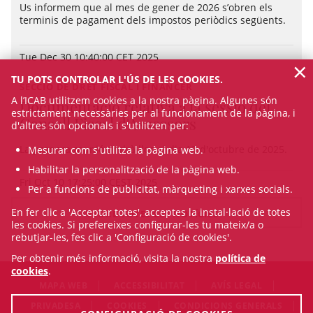
Us informem que al mes de gener de 2026 s’obren els
terminis de pagament dels impostos periòdics següents.
Tue Dec 30 10:40:00 CET 2025
×
TU POTS CONTROLAR L'ÚS DE LES COOKIES.
SECCIÓ DE DRET FISCAL I FINANCER
A l’ICAB utilitzem cookies a la nostra pàgina. Algunes són
Documentació relativa a la sessió del
estrictament necessàries per al funcionament de la pàgina, i
Consell Fiscal d'Assessors
d'altres són opcionals i s'utilitzen per:
La propera reunió tindrà lloc el dia 13 d'octubre de 2025.
Mesurar com s'utilitza la pàgina web.
Habilitar la personalització de la pàgina web.
Fri Oct 10 17:25:00 CEST 2025
Per a funcions de publicitat, màrqueting i xarxes socials.
En fer clic a 'Acceptar totes', acceptes la instal·lació de totes
VEURE TOTES LES NOTÍCIES
les cookies. Si prefereixes configurar-les tu mateix/a o
rebutjar-les, fes clic a 'Configuració de cookies'.
Per obtenir més informació, visita la nostra
política de
cookies
.
MAPA WEB
ACCESSIBILITAT
AVÍS LEGAL
PRIVADESA
COOKIES
CONDICIONS GENERALS