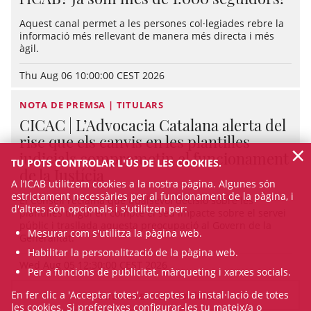
Aquest canal permet a les persones col·legiades rebre la
informació més rellevant de manera més directa i més
àgil.
Thu Aug 06 10:00:00 CEST 2026
NOTA DE PREMSA | TITULARS
CICAC | L’Advocacia Catalana alerta del
risc que els canvis en les plantilles
×
judicials comprometin el funcionament
TU POTS CONTROLAR L'ÚS DE LES COOKIES.
de la Justícia
A l’ICAB utilitzem cookies a la nostra pàgina. Algunes són
estrictament necessàries per al funcionament de la pàgina, i
El Consell reclama que qualsevol decisió sobre les
d'altres són opcionals i s'utilitzen per:
plantilles tingui en compte el seu impacte sobre el servei
públic i trasllada aquesta preocupació al Govern de la
Mesurar com s'utilitza la pàgina web.
Generalitat.
Habilitar la personalització de la pàgina web.
Wed Aug 05 12:30:00 CEST 2026
Per a funcions de publicitat, màrqueting i xarxes socials.
En fer clic a 'Acceptar totes', acceptes la instal·lació de totes
VEURE TOTES LES NOTÍCIES
les cookies. Si prefereixes configurar-les tu mateix/a o