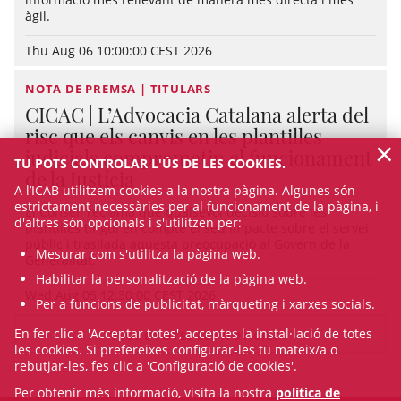
àgil.
Thu Aug 06 10:00:00 CEST 2026
NOTA DE PREMSA | TITULARS
CICAC | L’Advocacia Catalana alerta del
risc que els canvis en les plantilles
×
judicials comprometin el funcionament
TU POTS CONTROLAR L'ÚS DE LES COOKIES.
de la Justícia
A l’ICAB utilitzem cookies a la nostra pàgina. Algunes són
estrictament necessàries per al funcionament de la pàgina, i
El Consell reclama que qualsevol decisió sobre les
d'altres són opcionals i s'utilitzen per:
plantilles tingui en compte el seu impacte sobre el servei
públic i trasllada aquesta preocupació al Govern de la
Mesurar com s'utilitza la pàgina web.
Generalitat.
Habilitar la personalització de la pàgina web.
Wed Aug 05 12:30:00 CEST 2026
Per a funcions de publicitat, màrqueting i xarxes socials.
En fer clic a 'Acceptar totes', acceptes la instal·lació de totes
VEURE TOTES LES NOTÍCIES
les cookies. Si prefereixes configurar-les tu mateix/a o
rebutjar-les, fes clic a 'Configuració de cookies'.
Per obtenir més informació, visita la nostra
política de