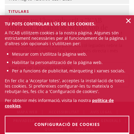
TITULARS
×
Encara no t'has subscrit a "ICAB
TU POTS CONTROLAR L'ÚS DE LES COOKIES.
Informa", el canal de WhatsApp de
A l’ICAB utilitzem cookies a la nostra pàgina. Algunes són
l'ICAB? Ja som més de 1.000 seguidors!
estrictament necessàries per al funcionament de la pàgina, i
d'altres són opcionals i s'utilitzen per:
Aquest canal permet a les persones col·legiades rebre la
informació més rellevant de manera més directa i més
Mesurar com s'utilitza la pàgina web.
àgil.
Habilitar la personalització de la pàgina web.
Wed Aug 05 10:00:00 CEST 2026
Per a funcions de publicitat, màrqueting i xarxes socials.
En fer clic a 'Acceptar totes', acceptes la instal·lació de totes
VEURE TOTES LES NOTÍCIES
les cookies. Si prefereixes configurar-les tu mateix/a o
rebutjar-les, fes clic a 'Configuració de cookies'.
Per obtenir més informació, visita la nostra
política de
cookies
.
MAPA WEB
ACCESSIBILITAT
AVÍS LEGAL
PRIVADESA
COOKIES
CONDICIONS GENERALS
CONFIGURACIÓ DE COOKIES
QUALITAT
CODI ÈTIC