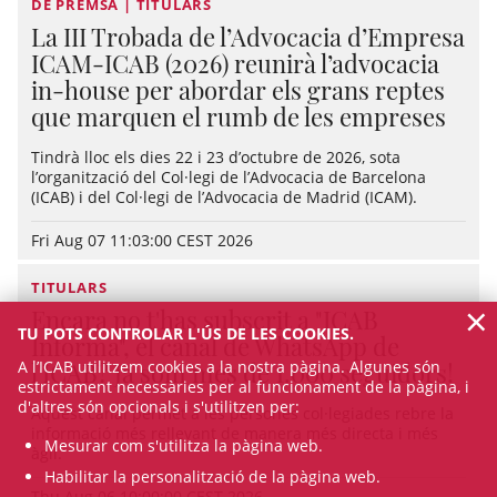
DE PREMSA | TITULARS
La III Trobada de l’Advocacia d’Empresa
ICAM-ICAB (2026) reunirà l’advocacia
in-house per abordar els grans reptes
que marquen el rumb de les empreses
Tindrà lloc els dies 22 i 23 d’octubre de 2026, sota
l’organització del Col·legi de l’Advocacia de Barcelona
(ICAB) i del Col·legi de l’Advocacia de Madrid (ICAM).
Fri Aug 07 11:03:00 CEST 2026
TITULARS
×
Encara no t'has subscrit a "ICAB
TU POTS CONTROLAR L'ÚS DE LES COOKIES.
Informa", el canal de WhatsApp de
l'ICAB? Ja som més de 1.000 seguidors!
A l’ICAB utilitzem cookies a la nostra pàgina. Algunes són
estrictament necessàries per al funcionament de la pàgina, i
d'altres són opcionals i s'utilitzen per:
Aquest canal permet a les persones col·legiades rebre la
informació més rellevant de manera més directa i més
Mesurar com s'utilitza la pàgina web.
àgil.
Habilitar la personalització de la pàgina web.
Thu Aug 06 10:00:00 CEST 2026