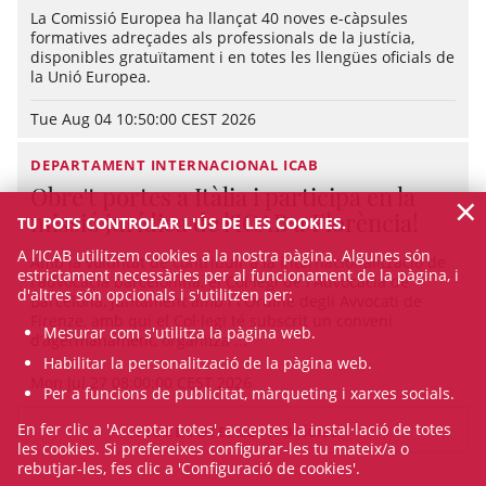
La Comissió Europea ha llançat 40 noves e-càpsules
formatives adreçades als professionals de la justícia,
disponibles gratuïtament i en totes les llengües oficials de
la Unió Europea.
Tue Aug 04 10:50:00 CEST 2026
DEPARTAMENT INTERNACIONAL ICAB
Obre't portes a Itàlia i participa en la
×
missió jurídica de l'ICAB a Florència!
TU POTS CONTROLAR L'ÚS DE LES COOKIES.
A l’ICAB utilitzem cookies a la nostra pàgina. Algunes són
Amb la voluntat de contribuir a la internacionalització de
estrictament necessàries per al funcionament de la pàgina, i
l'advocacia barcelonina, el Col·legi de l'Advocacia de
d'altres són opcionals i s'utilitzen per:
Barcelona, juntament amb i l'Ordine degli Avvocati de
Firenze, amb qui el Col·legi té subscrit un conveni
Mesurar com s'utilitza la pàgina web.
d’agermanament, organitza ...
Habilitar la personalització de la pàgina web.
Mon Jul 27 08:00:00 CEST 2026
Per a funcions de publicitat, màrqueting i xarxes socials.
En fer clic a 'Acceptar totes', acceptes la instal·lació de totes
VEURE TOTES LES NOTÍCIES
les cookies. Si prefereixes configurar-les tu mateix/a o
rebutjar-les, fes clic a 'Configuració de cookies'.