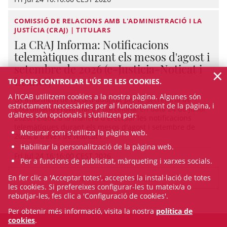
COMISSIÓ DE RELACIONS AMB L'ADMINISTRACIÓ I LA
JUSTÍCIA (CRAJ) | TITULARS
La CRAJ Informa: Notificacions
telemàtiques durant els mesos d'agost i
setembre de 2026 (e-Justicia-Noticat i
×
Lexnet)
TU POTS CONTROLAR L'ÚS DE LES COOKIES.
A l’ICAB utilitzem cookies a la nostra pàgina. Algunes són
Us informem de l’Acord adoptat per la Secretaria de
estrictament necessàries per al funcionament de la pàgina, i
Coordinació Provincial de Barcelona, en data 24 de juliol
d'altres són opcionals i s'utilitzen per:
2026, relatiu a la manera d'efectuar les notificacions
telemàtiques durant els mesos d'agost i setembre de
Mesurar com s'utilitza la pàgina web.
2026, a través de Noticat i ...
Habilitar la personalització de la pàgina web.
Fri Jul 24 16:16:00 CEST 2026
Per a funcions de publicitat, màrqueting i xarxes socials.
En fer clic a 'Acceptar totes', acceptes la instal·lació de totes
VEURE TOTES LES NOTÍCIES
les cookies. Si prefereixes configurar-les tu mateix/a o
rebutjar-les, fes clic a 'Configuració de cookies'.
Per obtenir més informació, visita la nostra
política de
cookies
.