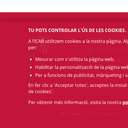
TU POTS CONTROLAR L'ÚS DE LES COOKIES.
Il·lustre Col·l
A l’ICAB utilitzem cookies a la nostra pàgina. 
per:
de l'Advocaci
Mesurar com s'utilitza la pàgina web.
c/ Mallorca, 283
08037 Barcelona
Habilitar la personalització de la pàgina we
Tel. 934 961 880
Per a funcions de publicitat, màrqueting i x
En fer clic a 'Acceptar totes', acceptes la insta
de cookies'.
Per obtenir més informació, visita la nostra
po
MAPA WEB
ACCESSIBILITAT
© Sun Aug 09 15:09