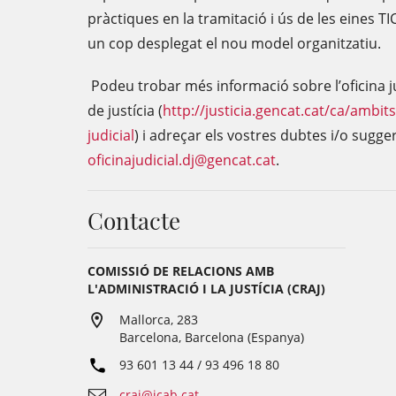
pràctiques en la tramitació i ús de les eines TI
un cop desplegat el nou model organitzatiu.
Podeu trobar més informació sobre l’oficina ju
de justícia (
http://justicia.gencat.cat/ca/ambits
judicial
) i adreçar els vostres dubtes i/o sugg
oficinajudicial.dj@gencat.cat
.
Contacte
COMISSIÓ DE RELACIONS AMB
L'ADMINISTRACIÓ I LA JUSTÍCIA (CRAJ)
Mallorca, 283
Barcelona, Barcelona (Espanya)
93 601 13 44 / 93 496 18 80
craj@icab.cat