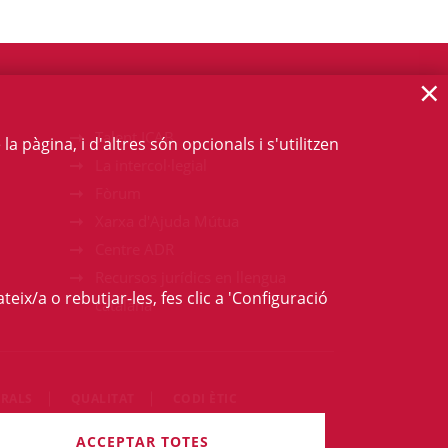
×
Talent ICAB
 pàgina, i d'altres són opcionals i s'utilitzen
La intercol·legial
Fòrum
Xarxa d'Ajuda Mútua
Centre ADR
Recursos jurídics en llengua
teix/a o rebutjar-les, fes clic a 'Configuració
catalana
RALS
QUALITAT
CODI ÈTIC
rets són reservats.
ACCEPTAR TOTES