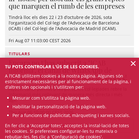
que marquen el rumb de les empreses
Tindrà lloc els dies 22 i 23 d’octubre de 2026, sota
l’organització del Col·legi de l’Advocacia de Barcelona
(ICAB) i del Col·legi de l’Advocacia de Madrid (ICAM).
Fri Aug 07 11:03:00 CEST 2026
TITULARS
×
Encara no t'has subscrit a "ICAB
TU POTS CONTROLAR L'ÚS DE LES COOKIES.
Informa", el canal de WhatsApp de
A l’ICAB utilitzem cookies a la nostra pàgina. Algunes són
l'ICAB? Ja som més de 1.000 seguidors!
estrictament necessàries per al funcionament de la pàgina, i
d'altres són opcionals i s'utilitzen per:
Aquest canal permet a les persones col·legiades rebre la
informació més rellevant de manera més directa i més
Mesurar com s'utilitza la pàgina web.
àgil.
Habilitar la personalització de la pàgina web.
Thu Aug 06 10:00:00 CEST 2026
Per a funcions de publicitat, màrqueting i xarxes socials.
En fer clic a 'Acceptar totes', acceptes la instal·lació de totes
VEURE TOTES LES NOTÍCIES
les cookies. Si prefereixes configurar-les tu mateix/a o
rebutjar-les, fes clic a 'Configuració de cookies'.