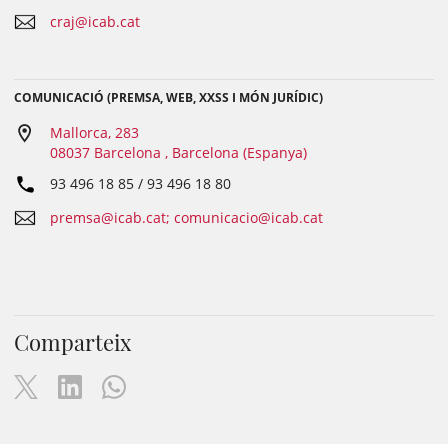
craj@icab.cat
COMUNICACIÓ (PREMSA, WEB, XXSS I MÓN JURÍDIC)
Mallorca, 283
08037 Barcelona , Barcelona (Espanya)
93 496 18 85 / 93 496 18 80
premsa@icab.cat; comunicacio@icab.cat
Comparteix