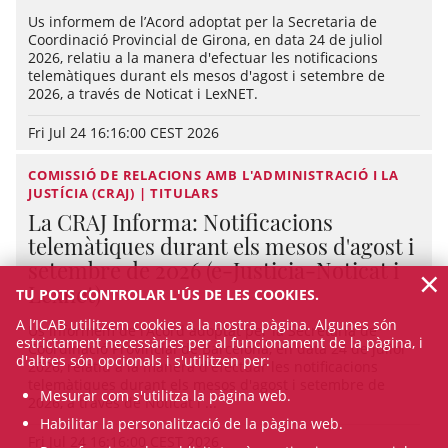
Us informem de l’Acord adoptat per la Secretaria de
Coordinació Provincial de Girona, en data 24 de juliol
2026, relatiu a la manera d'efectuar les notificacions
telemàtiques durant els mesos d'agost i setembre de
2026, a través de Noticat i LexNET.
Fri Jul 24 16:16:00 CEST 2026
COMISSIÓ DE RELACIONS AMB L'ADMINISTRACIÓ I LA
JUSTÍCIA (CRAJ) | TITULARS
La CRAJ Informa: Notificacions
telemàtiques durant els mesos d'agost i
setembre de 2026 (e-Justicia-Noticat i
×
Lexnet)
TU POTS CONTROLAR L'ÚS DE LES COOKIES.
A l’ICAB utilitzem cookies a la nostra pàgina. Algunes són
Us informem de l’Acord adoptat per la Secretaria de
estrictament necessàries per al funcionament de la pàgina, i
Coordinació Provincial de Barcelona, en data 24 de juliol
d'altres són opcionals i s'utilitzen per:
2026, relatiu a la manera d'efectuar les notificacions
telemàtiques durant els mesos d'agost i setembre de
Mesurar com s'utilitza la pàgina web.
2026, a través de Noticat i ...
Habilitar la personalització de la pàgina web.
Fri Jul 24 16:16:00 CEST 2026