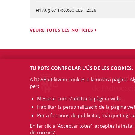
Fri Aug 07 14:03:00 CEST 2026
VEURE TOTES LES NOTÍCIES
TU POTS CONTROLAR L'ÚS DE LES COOKIES.
Il·lustre Col·l
A l’ICAB utilitzem cookies a la nostra pàgina. 
per:
de l'Advocaci
Mesurar com s'utilitza la pàgina web.
c/ Mallorca, 283
08037 Barcelona
Habilitar la personalització de la pàgina we
Tel. 934 961 880
Per a funcions de publicitat, màrqueting i x
En fer clic a 'Acceptar totes', acceptes la insta
de cookies'.