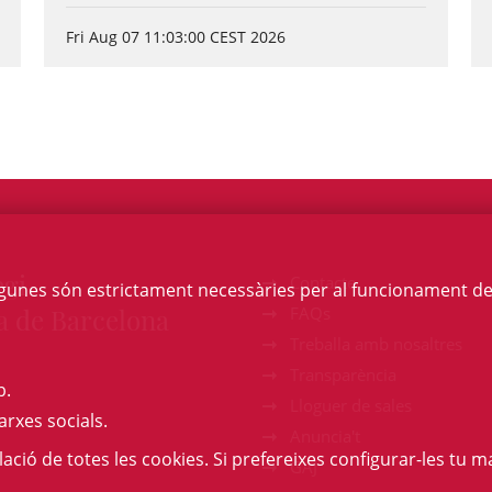
Fri Aug 07 11:03:00 CEST 2026
egi
Contacte
Algunes són estrictament necessàries per al funcionament de la
a de Barcelona
FAQs
Treballa amb nosaltres
Transparència
b.
Lloguer de sales
arxes socials.
Anuncia't
l·lació de totes les cookies. Si prefereixes configurar-les tu ma
GAJ