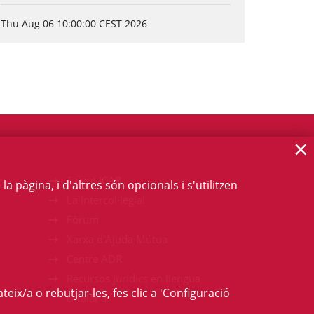
Thu Aug 06 10:00:00 CEST 2026
×
Talent ICAB
 pàgina, i d'altres són opcionals i s'utilitzen
La intercol·legial
Fòrum
Xarxa d'Ajuda Mútua
Centre ADR
Recursos jurídics en llengua
teix/a o rebutjar-les, fes clic a 'Configuració
catalana