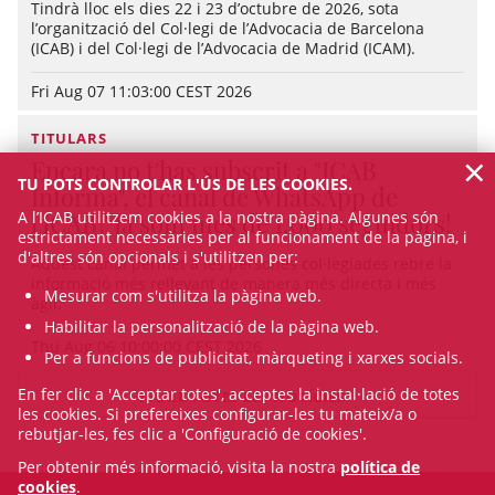
Tindrà lloc els dies 22 i 23 d’octubre de 2026, sota
l’organització del Col·legi de l’Advocacia de Barcelona
(ICAB) i del Col·legi de l’Advocacia de Madrid (ICAM).
Fri Aug 07 11:03:00 CEST 2026
TITULARS
×
Encara no t'has subscrit a "ICAB
TU POTS CONTROLAR L'ÚS DE LES COOKIES.
Informa", el canal de WhatsApp de
A l’ICAB utilitzem cookies a la nostra pàgina. Algunes són
l'ICAB? Ja som més de 1.000 seguidors!
estrictament necessàries per al funcionament de la pàgina, i
d'altres són opcionals i s'utilitzen per:
Aquest canal permet a les persones col·legiades rebre la
informació més rellevant de manera més directa i més
Mesurar com s'utilitza la pàgina web.
àgil.
Habilitar la personalització de la pàgina web.
Thu Aug 06 10:00:00 CEST 2026
Per a funcions de publicitat, màrqueting i xarxes socials.
En fer clic a 'Acceptar totes', acceptes la instal·lació de totes
VEURE TOTES LES NOTÍCIES
les cookies. Si prefereixes configurar-les tu mateix/a o
rebutjar-les, fes clic a 'Configuració de cookies'.
Per obtenir més informació, visita la nostra
política de
cookies
.