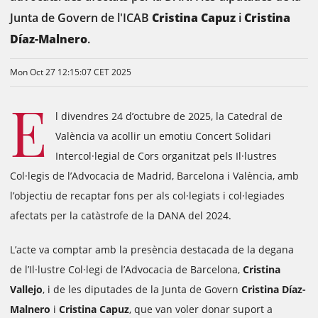
Junta de Govern de l'ICAB
Cristina Capuz
i
Cristina
Díaz-Malnero
.
Mon Oct 27 12:15:07 CET 2025
E
l divendres 24 d’octubre de 2025, la Catedral de
València va acollir un emotiu Concert Solidari
Intercol·legial de Cors organitzat pels Il·lustres
Col·legis de l’Advocacia de Madrid, Barcelona i València, amb
l’objectiu de recaptar fons per als col·legiats i col·legiades
afectats per la catàstrofe de la DANA del 2024.
L’acte va comptar amb la presència destacada de la degana
de l’Il·lustre Col·legi de l’Advocacia de Barcelona,
Cristina
Vallejo
, i de les diputades de la Junta de Govern
Cristina Díaz-
Malnero
i
Cristina Capuz
, que van voler donar suport a