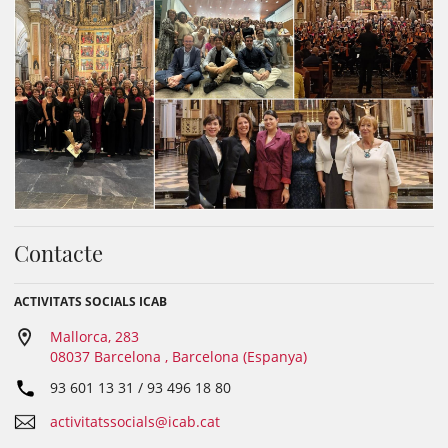
Contacte
ACTIVITATS SOCIALS ICAB
Mallorca, 283
08037 Barcelona , Barcelona (Espanya)
93 601 13 31 / 93 496 18 80
activitatssocials@icab.cat