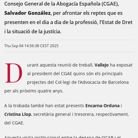
Consejo General de la Abogacía Española (CGAE),
Salvador González
, per afrontar els reptes que es
presenten en el dia a dia de la professió, l'Estat de Dret
i la situació de la justícia.
Thu Sep 04 14:56:38 CEST 2025
D
urant aquesta reunió de treball,
Vallejo
ha exposat
al president del CGAE quins són els principals
projectes del Col·legi de l’Advocacia de Barcelona
per als pròxims quatre anys.
A la trobada també han estat presents
Encarna Orduna
i
Cristina Llop
, secretària general i tresorera, respectivament,
del CGAE.
Aquesta visita institucional entre la degana de l'ICAB i el