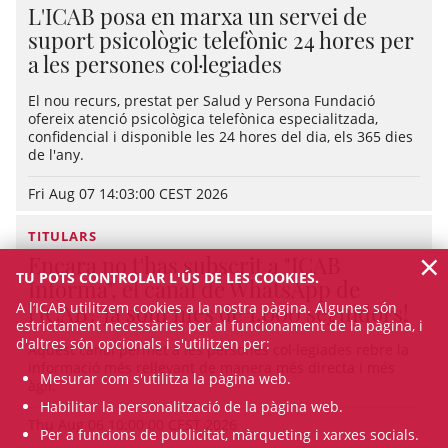
L'ICAB posa en marxa un servei de
suport psicològic telefònic 24 hores per
a les persones col·legiades
El nou recurs, prestat per Salud y Persona Fundació
ofereix atenció psicològica telefònica especialitzada,
confidencial i disponible les 24 hores del dia, els 365 dies
de l'any.
Fri Aug 07 14:03:00 CEST 2026
TITULARS
×
Encara no t'has subscrit a "ICAB
TU POTS CONTROLAR L'ÚS DE LES COOKIES.
Informa", el canal de WhatsApp de
A l’ICAB utilitzem cookies a la nostra pàgina. Algunes són
l'ICAB? Ja som més de 1.000 seguidors!
estrictament necessàries per al funcionament de la pàgina, i
d'altres són opcionals i s'utilitzen per:
Aquest canal permet a les persones col·legiades rebre la
informació més rellevant de manera més directa i més
Mesurar com s'utilitza la pàgina web.
àgil.
Habilitar la personalització de la pàgina web.
Thu Aug 06 10:00:00 CEST 2026
Per a funcions de publicitat, màrqueting i xarxes socials.