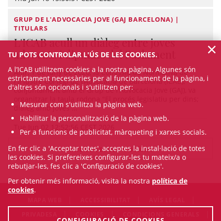
GRUP DE L'ADVOCACIA JOVE (GAJ BARCELONA) |
TITULARS
L'ICAB acull un diàleg entre joves
×
advocats i diputats del Parlament
TU POTS CONTROLAR L'ÚS DE LES COOKIES.
A l’ICAB utilitzem cookies a la nostra pàgina. Algunes són
Ahir, 1 de juny de 2026, la Comissió de Normativa de
estrictament necessàries per al funcionament de la pàgina, i
l'Il·lustre Col·legi de l’Advocacia de Barcelona (ICAB),
d'altres són opcionals i s'utilitzen per:
conjuntament amb el Grup de l'Advocacia Jove (GAJ), va
organitzar la taula rodona "El procés legislatiu per dins;
Mesurar com s'utilitza la pàgina web.
diàleg amb joves ...
Habilitar la personalització de la pàgina web.
Tue Jun 02 12:52:56 CEST 2026
Per a funcions de publicitat, màrqueting i xarxes socials.
En fer clic a 'Acceptar totes', acceptes la instal·lació de totes
VEURE TOTES LES NOTÍCIES
les cookies. Si prefereixes configurar-les tu mateix/a o
rebutjar-les, fes clic a 'Configuració de cookies'.
Per obtenir més informació, visita la nostra
política de
cookies
.
MAPA WEB
ACCESSIBILITAT
AVÍS LEGAL
PRIVADESA
COOKIES
CONDICIONS GENERALS
CONFIGURACIÓ DE COOKIES