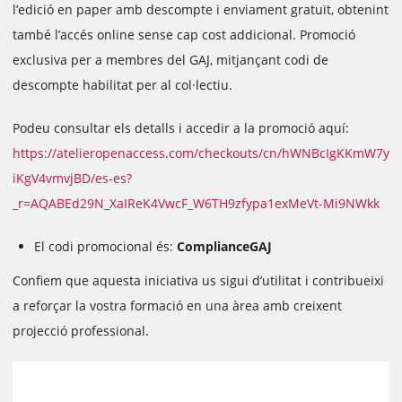
l’edició en paper amb descompte i enviament gratuït, obtenint
també l’accés online sense cap cost addicional. Promoció
exclusiva per a membres del GAJ, mitjançant codi de
descompte habilitat per al col·lectiu.
Podeu consultar els detalls i accedir a la promoció aquí:
https://atelieropenaccess.com/checkouts/cn/hWNBcIgKKmW7y
iKgV4vmvjBD/es-es?
_r=AQABEd29N_XaIReK4VwcF_W6TH9zfypa1exMeVt-Mi9NWkk
El codi promocional és:
ComplianceGAJ
Confiem que aquesta iniciativa us sigui d’utilitat i contribueixi
a reforçar la vostra formació en una àrea amb creixent
projecció professional.