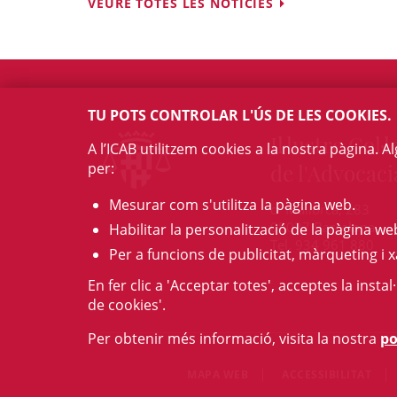
VEURE TOTES LES NOTÍCIES
TU POTS CONTROLAR L'ÚS DE LES COOKIES.
Il·lustre Col·l
A l’ICAB utilitzem cookies a la nostra pàgina. 
per:
de l'Advocaci
Mesurar com s'utilitza la pàgina web.
c/ Mallorca, 283
08037 Barcelona
Habilitar la personalització de la pàgina we
Tel. 934 961 880
Per a funcions de publicitat, màrqueting i x
En fer clic a 'Acceptar totes', acceptes la insta
de cookies'.
Per obtenir més informació, visita la nostra
po
MAPA WEB
ACCESSIBILITAT