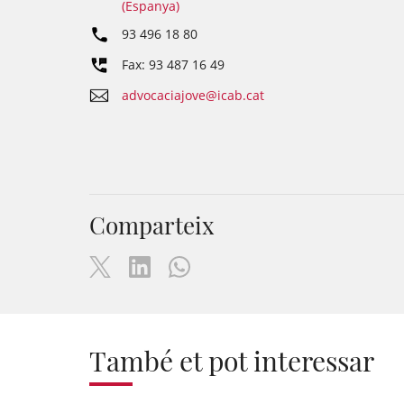
(Espanya)
93 496 18 80
Fax: 93 487 16 49
advocaciajove@icab.cat
Comparteix
També et pot interessar