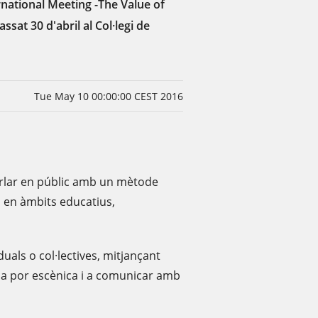
rnational Meeting -The Value of
ssat 30 d'abril al Col·legi de
Tue May 10 00:00:00 CEST 2016
rlar en públic amb un mètode
 en àmbits educatius,
uals o col·lectives, mitjançant
e la por escènica i a comunicar amb