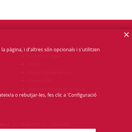
×
Talent ICAB
 pàgina, i d'altres són opcionals i s'utilitzen
La intercol·legial
Fòrum
Xarxa d'Ajuda Mútua
Centre ADR
Recursos jurídics en llengua
teix/a o rebutjar-les, fes clic a 'Configuració
catalana
RALS
QUALITAT
CODI ÈTIC