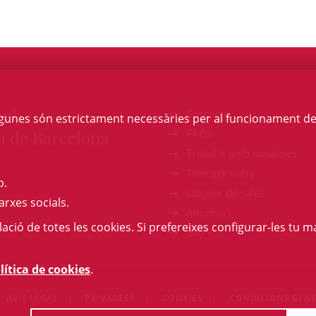
egi
Contacte
Algunes són estrictament necessàries per al funcionament de la
a de Barcelona
FAQs
Treballa amb nosaltres
Transparència
b.
Lloguer de sales
arxes socials.
Anuncia't
l·lació de totes les cookies. Si prefereixes configurar-les tu ma
GAJ
lítica de cookies
.
AVÍS LEGAL
PRIVADESA
COOKIES
CONDICIONS GENE