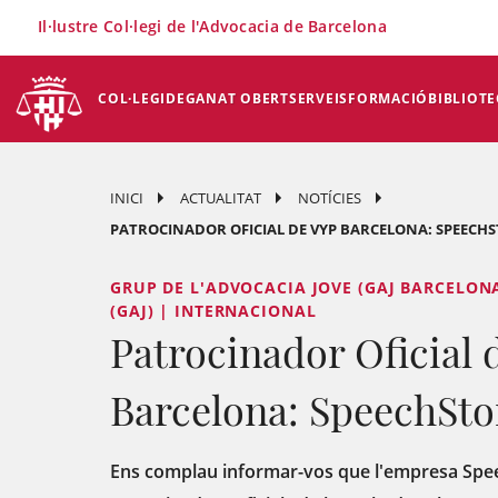
×
Il·lustre Col·legi de l'Advocacia de Barcelona
COL·LEGI
DEGANAT OBERT
SERVEIS
FORMACIÓ
BIBLIOTE
INICI
ACTUALITAT
NOTÍCIES
PATROCINADOR OFICIAL DE VYP BARCELONA: SPEECHS
GRUP DE L'ADVOCACIA JOVE (GAJ BARCELONA
(GAJ) | INTERNACIONAL
Patrocinador Oficial 
Barcelona: SpeechSto
Ens complau informar-vos que l'empresa Spee