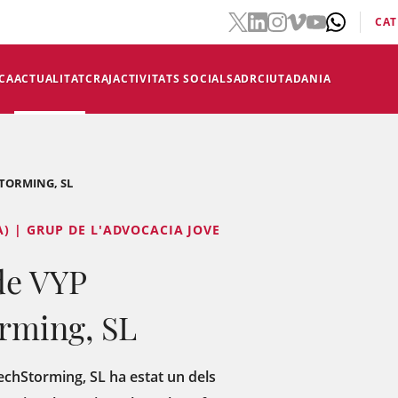
CAT
CA
ACTUALITAT
CRAJ
ACTIVITATS SOCIALS
ADR
CIUTADANIA
TORMING, SL
) | GRUP DE L'ADVOCACIA JOVE
de VYP
rming, SL
chStorming, SL ha estat un dels