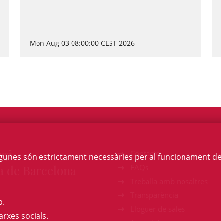
Mon Aug 03 08:00:00 CEST 2026
egi
Contacte
Algunes són estrictament necessàries per al funcionament de la
a de Barcelona
FAQs
Treballa amb nosaltres
Transparència
b.
Lloguer de sales
arxes socials.