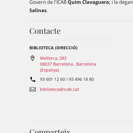
Govern de l'ICAB
Quim Clavaguera;
i la dega
Salinas
.
Contacte
BIBLIOTECA (DIRECCIÓ)
Mallorca, 283
08037 Barcelona , Barcelona
(Espanya)
93 601 12 60 / 93 496 18 80
biblioteca@icab.cat
Comparteix