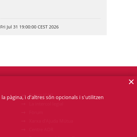
Fri Jul 31 19:00:00 CEST 2026
×
Talent ICAB
 pàgina, i d'altres són opcionals i s'utilitzen
La intercol·legial
Fòrum
Xarxa d'Ajuda Mútua
Centre ADR