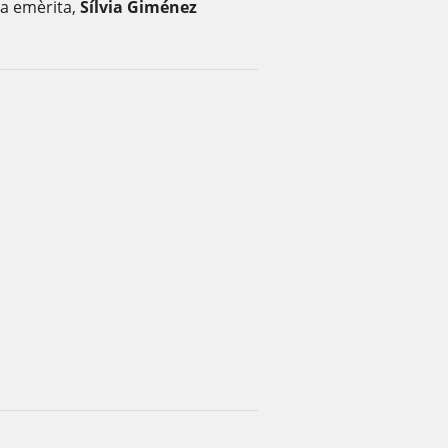
na emèrita,
Sílvia Giménez