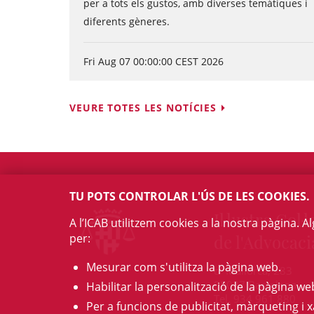
per a tots els gustos, amb diverses temàtiques i
diferents gèneres.
Fri Aug 07 00:00:00 CEST 2026
VEURE TOTES LES NOTÍCIES
TU POTS CONTROLAR L'ÚS DE LES COOKIES.
Il·lustre Col·l
A l’ICAB utilitzem cookies a la nostra pàgina. 
per:
de l'Advocaci
Mesurar com s'utilitza la pàgina web.
c/ Mallorca, 283
08037 Barcelona
Habilitar la personalització de la pàgina we
Tel. 934 961 880
Per a funcions de publicitat, màrqueting i x