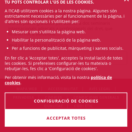
la Justícia Penal
TU POTS CONTROLAR L'ÚS DE LES COOKIES.
A l’ICAB utilitzem cookies a la nostra pàgina. Algunes són
L’Il·lustre Col·legi de l’Advocacia de Barcelona (ICAB),
estrictament necessàries per al funcionament de la pàgina, i
conjuntament amb l’Acadèmia de Dret Europeu (ERA),
d'altres són opcionals i s'utilitzen per:
ofereix places gratuïtes per assistir a dos seminaris
internacionals adreçats a professionals del dret, que
Mesurar com s'utilitza la pàgina web.
tindran lloc a Barcelona ...
Habilitar la personalització de la pàgina web.
Wed Jul 15 10:50:00 CEST 2026
Per a funcions de publicitat, màrqueting i xarxes socials.
En fer clic a 'Acceptar totes', acceptes la instal·lació de totes
VEURE TOTES LES NOTÍCIES
les cookies. Si prefereixes configurar-les tu mateix/a o
rebutjar-les, fes clic a 'Configuració de cookies'.
Per obtenir més informació, visita la nostra
política de
cookies
.
MAPA WEB
ACCESSIBILITAT
AVÍS LEGAL
PRIVADESA
COOKIES
CONDICIONS GENERALS
CONFIGURACIÓ DE COOKIES
QUALITAT
CODI ÈTIC
© Sat Aug 08 16:57:05 CEST 2026 Il·lustre Col·legi de l'Advocacia
ACCEPTAR TOTES
de Barcelona. Tots els drets són reservats.