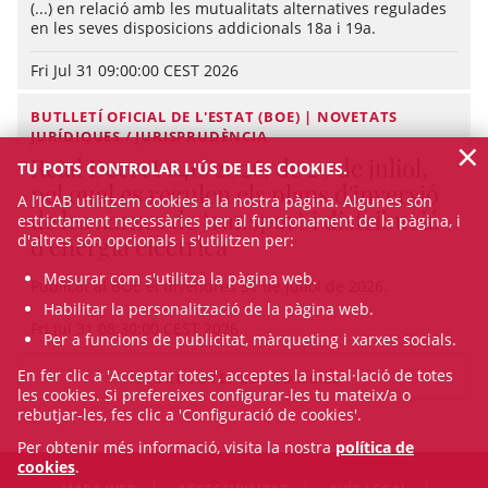
(...) en relació amb les mutualitats alternatives regulades
en les seves disposicions addicionals 18a i 19a.
Fri Jul 31 09:00:00 CEST 2026
BUTLLETÍ OFICIAL DE L'ESTAT (BOE) | NOVETATS
JURÍDIQUES / JURISPRUDÈNCIA
×
Reial Decret 640/2026, de 29 de juliol,
TU POTS CONTROLAR L'ÚS DE LES COOKIES.
pel qual es regulen els plans d'inversió
A l’ICAB utilitzem cookies a la nostra pàgina. Algunes són
de les xarxes de transport i distribució
estrictament necessàries per al funcionament de la pàgina, i
d'altres són opcionals i s'utilitzen per:
d'energia elèctrica
Mesurar com s'utilitza la pàgina web.
Publicat al BOE el divendres 31 de juliol de 2026.
Habilitar la personalització de la pàgina web.
Fri Jul 31 08:30:00 CEST 2026
Per a funcions de publicitat, màrqueting i xarxes socials.
En fer clic a 'Acceptar totes', acceptes la instal·lació de totes
VEURE TOTES LES NOTÍCIES
les cookies. Si prefereixes configurar-les tu mateix/a o
rebutjar-les, fes clic a 'Configuració de cookies'.
Per obtenir més informació, visita la nostra
política de
cookies
.