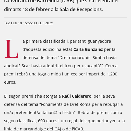
l’Advocacia de Barcelona (ICAB) que s'ha celebrat el
dimarts 18 de febrer a la Sala de Recepcions.
Tue Feb 18 15:55:00 CET 2025
L
a primera classificada i, per tant, guanyadora
d’aquesta edició, ha estat
Carla González
per la
defensa del tema “Dret monàrquic: Simba havia
abdicat? Scar havia adquirit el tron per usucapió?”. Com a
premi rebrà una toga a mida i un xec per import de 1.200
euros.
El segon premi s’ha atorgat a
Raül Calderero
, per la seva
defensa del tema “Fonaments de Dret Romà per a rebutjar a
un/a pretendent/a italian@ a l'estiu”. Rebrà de premi, com a
segon classificat, 600 euros i un regal dels que pertanyen a la
línia de marxandatge del GAJ o de l'ICAB.