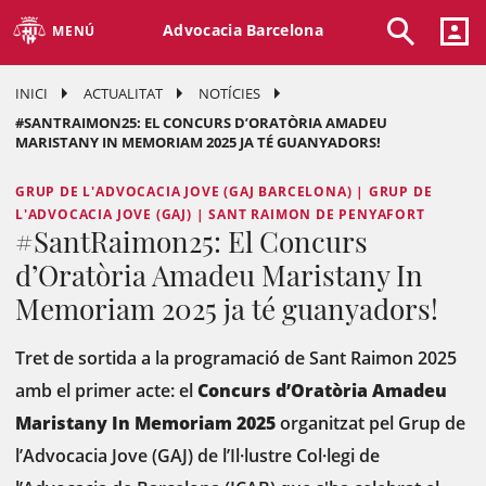
Advocacia Barcelona
MENÚ
INICI
ACTUALITAT
NOTÍCIES
#SANTRAIMON25: EL CONCURS D’ORATÒRIA AMADEU
MARISTANY IN MEMORIAM 2025 JA TÉ GUANYADORS!
GRUP DE L'ADVOCACIA JOVE (GAJ BARCELONA) | GRUP DE
L'ADVOCACIA JOVE (GAJ) | SANT RAIMON DE PENYAFORT
#SantRaimon25: El Concurs
d’Oratòria Amadeu Maristany In
Memoriam 2025 ja té guanyadors!
Tret de sortida a la programació de Sant Raimon 2025
amb el primer acte: el
Concurs d’Oratòria Amadeu
Maristany In Memoriam 2025
organitzat pel Grup de
l’Advocacia Jove (GAJ) de l’Il·lustre Col·legi de