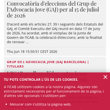
Convocatòria d'eleccions del Grup de
l’Advocacia Jove (GAJ) per al 15 de juliol
de 2026
D'acord amb els articles 27, 39 i següents dels Estatuts del
GAJ, el Comitè Executiu del GAJ reunit en data 17 de juny
de 2026, ha acordat, amb el vistiplau de la Junta de
Govern de l’ICAB, la celebració d’eleccions; amb la finalitat
de renovar ...
Thu Jun 18 15:50:51 CEST 2026
GRUP DE L'ADVOCACIA JOVE (GAJ BARCELONA) |
TITULARS
L'ICAB acull un diàleg entre joves
×
advocats i diputats del Parlament
TU POTS CONTROLAR L'ÚS DE LES COOKIES.
A l’ICAB utilitzem cookies a la nostra pàgina. Algunes són
Ahir, 1 de juny de 2026, la Comissió de Normativa de
estrictament necessàries per al funcionament de la pàgina, i
l'Il·lustre Col·legi de l’Advocacia de Barcelona (ICAB),
d'altres són opcionals i s'utilitzen per:
conjuntament amb el Grup de l'Advocacia Jove (GAJ), va
organitzar la taula rodona "El procés legislatiu per dins;
Mesurar com s'utilitza la pàgina web.
diàleg amb joves ...