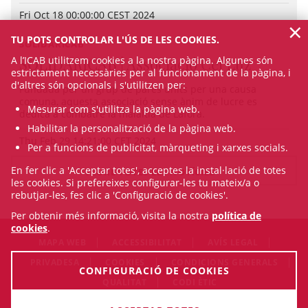
Fri Oct 18 00:00:00 CEST 2024
×
TU POTS CONTROLAR L'ÚS DE LES COOKIES.
SOLIDARICAB
A l’ICAB utilitzem cookies a la nostra pàgina. Algunes són
SOLIDARICAB | Associació Cel Luz
estrictament necessàries per al funcionament de la pàgina, i
d'altres són opcionals i s'utilitzen per:
Fundada per un grup de pares units per una causa
comuna, aquesta associació sense ànim de lucre es
Mesurar com s'utilitza la pàgina web.
dedica a combatre la malaltia de Lafora.
Habilitar la personalització de la pàgina web.
Thu Feb 29 14:21:00 CET 2024
Per a funcions de publicitat, màrqueting i xarxes socials.
En fer clic a 'Acceptar totes', acceptes la instal·lació de totes
VEURE TOTES LES NOTÍCIES
les cookies. Si prefereixes configurar-les tu mateix/a o
rebutjar-les, fes clic a 'Configuració de cookies'.
Per obtenir més informació, visita la nostra
política de
cookies
.
MAPA WEB
ACCESSIBILITAT
AVÍS LEGAL
PRIVADESA
COOKIES
CONDICIONS GENERALS
CONFIGURACIÓ DE COOKIES
QUALITAT
CODI ÈTIC
© Mon Aug 10 14:35:49 CEST 2026 Il·lustre Col·legi de