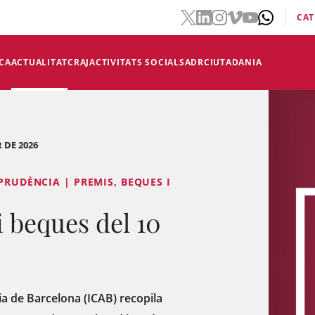
CAT
CA
ACTUALITAT
CRAJ
ACTIVITATS SOCIALS
ADR
CIUTADANIA
 DE 2026
PRUDÈNCIA | PREMIS, BEQUES I
 beques del 10
acia de Barcelona (ICAB) recopila