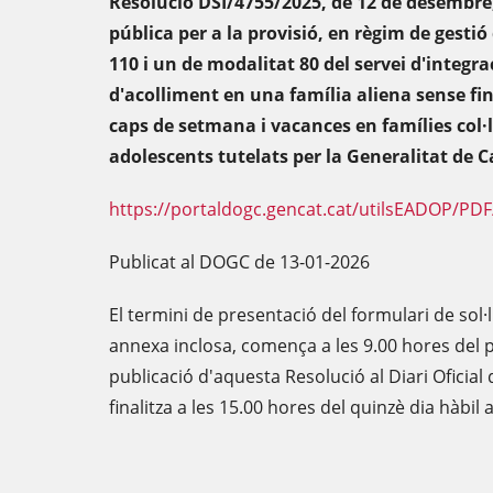
Resolució DSI/4755/2025, de 12 de desembre,
pública per a la provisió, en règim de gesti
110 i un de modalitat 80 del servei d'integr
d'acolliment en una família aliena sense fin
caps de setmana i vacances en famílies col·l
adolescents tutelats per la Generalitat de C
https://portaldogc.gencat.cat/utilsEADOP/PD
Publicat al DOGC de 13-01-2026
El termini de presentació del formulari de sol
annexa inclosa, comença a les 9.00 hores del p
publicació d'aquesta Resolució al Diari Oficial 
finalitza a les 15.00 hores del quinzè dia hàbil 