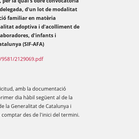
 per la qual s'obre convocatòria
ó delegada, d'un lot de modalitat
ació familiar en matèria
alitat adoptiva i d'acolliment de
aboradores, d'infants i
atalunya (SIF-AFA)
F/9581/2129069.pdf
·licitud, amb la documentació
rimer dia hàbil següent al de la
de la Generalitat de Catalunya i
a comptar des de l'inici del termini.