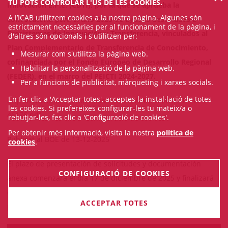
TU POTS CONTROLAR L'ÚS DE LES COOKIES.
Innovación E.P.E. (CDTI), por la que se aprueba la
A l’ICAB utilitzem cookies a la nostra pàgina. Algunes són
convocatoria para el año 2025 de ayudas destinadas a
estrictament necessàries per al funcionament de la pàgina, i
Ecosistemas de Innovación y Transferencia, vinculados al
d'altres són opcionals i s'utilitzen per:
Plan Complementario de Transferencia de Conocimiento,
Mesurar com s'utilitza la pàgina web.
cofinanciada por el Fondo Europeo de Desarrollo Regional
Habilitar la personalització de la pàgina web.
(FEDER), en el marco del PEICTI 2024-2027.
Per a funcions de publicitat, màrqueting i xarxes socials.
En fer clic a 'Acceptar totes', acceptes la instal·lació de totes
https://www.boe.es/boe/dias/2025/12/13/pdfs/BOE-B-2025-
les cookies. Si prefereixes configurar-les tu mateix/a o
46176.pdf
rebutjar-les, fes clic a 'Configuració de cookies'.
Per obtenir més informació, visita la nostra
política de
Publicat al BOE de 13-12-2025
cookies
.
El plazo de presentación de solicitudes y documentación
CONFIGURACIÓ DE COOKIES
anexa comenzará el día 17 de diciembre de 2025 y finalizará
el 12 de febrero de 2026 a las 12:00 horas del mediodía, hora
ACCEPTAR TOTES
peninsular.