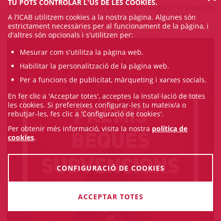
TU POTS CONTROLAR L'ÚS DE LES COOKIES.
entidades que desarrollen su actividad en España. El plazo de
A l’ICAB utilitzem cookies a la nostra pàgina. Algunes són
recepción de estas concluirá el 6 de marzo de 2025.
estrictament necessàries per al funcionament de la pàgina, i
d'altres són opcionals i s'utilitzen per:
Mesurar com s'utilitza la pàgina web.
Habilitar la personalització de la pàgina web.
Per a funcions de publicitat, màrqueting i xarxes socials.
En fer clic a 'Acceptar totes', acceptes la instal·lació de totes
les cookies. Si prefereixes configurar-les tu mateix/a o
rebutjar-les, fes clic a 'Configuració de cookies'.
Per obtenir més informació, visita la nostra
política de
cookies
.
CONFIGURACIÓ DE COOKIES
ACCEPTAR TOTES