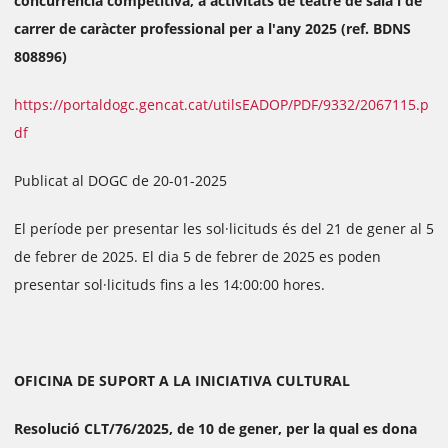
concurrència competitiva, a activitats de teatre de sala i de
carrer de caràcter professional per a l'any 2025 (ref. BDNS
808896)
https://portaldogc.gencat.cat/utilsEADOP/PDF/9332/2067115.p
df
Publicat al DOGC de 20-01-2025
El període per presentar les sol·licituds és del 21 de gener al 5
de febrer de 2025. El dia 5 de febrer de 2025 es poden
presentar sol·licituds fins a les 14:00:00 hores.
OFICINA DE SUPORT A LA INICIATIVA CULTURAL
Resolució CLT/76/2025, de 10 de gener, per la qual es dona