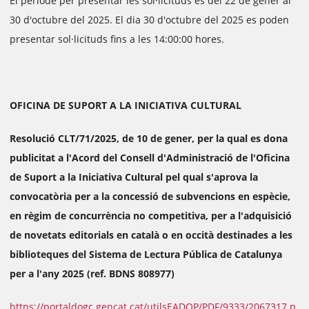
El període per presentar les sol·licituds és del 22 de gener al
30 d'octubre del 2025. El dia 30 d'octubre del 2025 es poden
presentar sol·licituds fins a les 14:00:00 hores.
OFICINA DE SUPORT A LA INICIATIVA CULTURAL
Resolució CLT/71/2025, de 10 de gener, per la qual es dona
publicitat a l'Acord del Consell d'Administració de l'Oficina
de Suport a la Iniciativa Cultural pel qual s'aprova la
convocatòria per a la concessió de subvencions en espècie,
en règim de concurrència no competitiva, per a l'adquisició
de novetats editorials en català o en occità destinades a les
biblioteques del Sistema de Lectura Pública de Catalunya
per a l'any 2025 (ref. BDNS 808977)
https://portaldogc.gencat.cat/utilsEADOP/PDF/9333/2067317.p