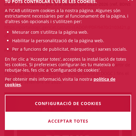
TU POTS CONTROLAR L'ÚS DE LES COOKIES.
clubs i associacions per a la temporada 2025-2026 (ref. BDNS
A l’ICAB utilitzem cookies a la nostra pàgina. Algunes són
849563)
estrictament necessàries per al funcionament de la pàgina, i
d'altres són opcionals i s'utilitzen per:
https://portaldogc.gencat.cat/utilsEADOP/PDF/9470/2103421.p
Mesurar com s'utilitza la pàgina web.
df
Habilitar la personalització de la pàgina web.
Per a funcions de publicitat, màrqueting i xarxes socials.
Publicat al DOGC de 04-08-2025
En fer clic a 'Acceptar totes', acceptes la instal·lació de totes
les cookies. Si prefereixes configurar-les tu mateix/a o
El termini de presentació de sol·licituds s'estableix a partir de
rebutjar-les, fes clic a 'Configuració de cookies'.
l'endemà de la publicació de la convocatòria al DOGC i fins el
Per obtenir més informació, visita la nostra
política de
dia 10 de setembre de 2025.
cookies
.
CONFIGURACIÓ DE COOKIES
ACCEPTAR TOTES