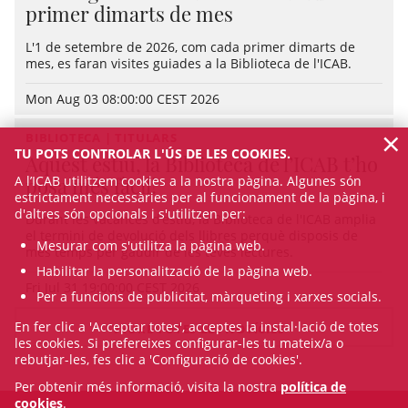
primer dimarts de mes
L'1 de setembre de 2026, com cada primer dimarts de
mes, es faran visites guiades a la Biblioteca de l'ICAB.
Mon Aug 03 08:00:00 CEST 2026
×
BIBLIOTECA | TITULARS
TU POTS CONTROLAR L'ÚS DE LES COOKIES.
Aquest estiu, la Biblioteca de l’ICAB t’ho
A l’ICAB utilitzem cookies a la nostra pàgina. Algunes són
posa més fàcil!
estrictament necessàries per al funcionament de la pàgina, i
d'altres són opcionals i s'utilitzen per:
Durant les vacances d’estiu, la Biblioteca de l'ICAB amplia
el termini de devolució dels llibres perquè disposis de
Mesurar com s'utilitza la pàgina web.
més temps per gaudir de les teves lectures.
Habilitar la personalització de la pàgina web.
Fri Jul 31 19:00:00 CEST 2026
Per a funcions de publicitat, màrqueting i xarxes socials.
En fer clic a 'Acceptar totes', acceptes la instal·lació de totes
VEURE TOTES LES NOTÍCIES
les cookies. Si prefereixes configurar-les tu mateix/a o
rebutjar-les, fes clic a 'Configuració de cookies'.
Per obtenir més informació, visita la nostra
política de
cookies
.