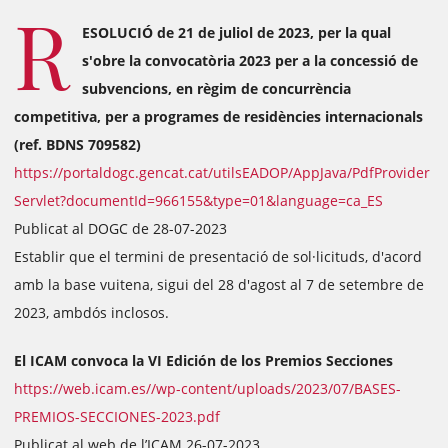
R
ESOLUCIÓ de 21 de juliol de 2023, per la qual
s'obre la convocatòria 2023 per a la concessió de
subvencions, en règim de concurrència
competitiva, per a programes de residències internacionals
(ref. BDNS 709582)
https://portaldogc.gencat.cat/utilsEADOP/AppJava/PdfProvider
Servlet?documentId=966155&type=01&language=ca_ES
Publicat al DOGC de 28-07-2023
Establir que el termini de presentació de sol·licituds, d'acord
amb la base vuitena, sigui del 28 d'agost al 7 de setembre de
2023, ambdós inclosos.
El ICAM convoca la VI Edición de los Premios Secciones
https://web.icam.es//wp-content/uploads/2023/07/BASES-
PREMIOS-SECCIONES-2023.pdf
Publicat al web de l’ICAM 26-07-2023