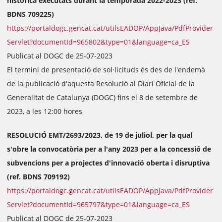
històrica executats durant la temporada 2022-2023 (ref.
BDNS 709225)
https://portaldogc.gencat.cat/utilsEADOP/AppJava/PdfProvider
Servlet?documentId=965802&type=01&language=ca_ES
Publicat al DOGC de 25-07-2023
El termini de presentació de sol·licituds és des de l'endemà
de la publicació d'aquesta Resolució al Diari Oficial de la
Generalitat de Catalunya (DOGC) fins el 8 de setembre de
2023, a les 12:00 hores
RESOLUCIÓ EMT/2693/2023, de 19 de juliol, per la qual
s'obre la convocatòria per a l'any 2023 per a la concessió de
subvencions per a projectes d'innovació oberta i disruptiva
(ref. BDNS 709192)
https://portaldogc.gencat.cat/utilsEADOP/AppJava/PdfProvider
Servlet?documentId=965797&type=01&language=ca_ES
Publicat al DOGC de 25-07-2023