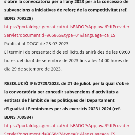
s'obre la convocatòria per a l'any 2023 per a la concessió de
subvencions a iniciatives de reforç de la competitivitat (ref.
BDNS 709228)
https://portaldogc.gencat.cat/utilsEADOP/AppJava/PdfProvider
Servlet?documentId=965865&type=01&language=ca_ES
Publicat al DOGC de 25-07-2023
El termini de presentació de sol·licituds anirà des de les 09:00
hores del dia 4 de setembre de 2023 fins a les 14:00 hores del
dia 29 de setembre de 2023.
RESOLUCIÓ IFE/2729/2023, de 21 de juliol, per la qual s'obre
la convocatòria per concedir subvencions d'activitats a
entitats de l'àmbit de les polítiques del Departament
d'Igualtat i Feminismes per als exercicis 2023 i 2024 (ref.
BDNS 709584)
https://portaldogc.gencat.cat/utilsEADOP/AppJava/PdfProvider
Servlet?documentId=965847&type=01&language=ca_ES