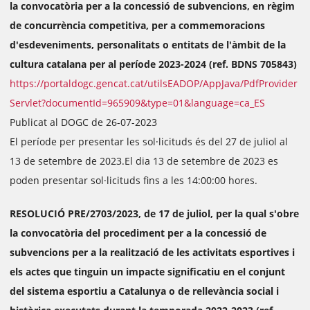
la convocatòria per a la concessió de subvencions, en règim
de concurrència competitiva, per a commemoracions
d'esdeveniments, personalitats o entitats de l'àmbit de la
cultura catalana per al període 2023-2024 (ref. BDNS 705843)
https://portaldogc.gencat.cat/utilsEADOP/AppJava/PdfProvider
Servlet?documentId=965909&type=01&language=ca_ES
Publicat al DOGC de 26-07-2023
El període per presentar les sol·licituds és del 27 de juliol al
13 de setembre de 2023.El dia 13 de setembre de 2023 es
poden presentar sol·licituds fins a les 14:00:00 hores.
RESOLUCIÓ PRE/2703/2023, de 17 de juliol, per la qual s'obre
la convocatòria del procediment per a la concessió de
subvencions per a la realització de les activitats esportives i
els actes que tinguin un impacte significatiu en el conjunt
del sistema esportiu a Catalunya o de rellevància social i