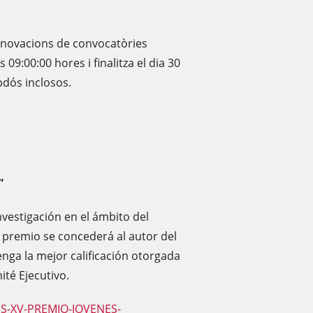
 renovacions de convocatòries
s 09:00:00 hores i finalitza el dia 30
bdós inclosos.
”
nvestigación en el ámbito del
e premio se concederá al autor del
enga la mejor calificación otorgada
ité Ejecutivo.
ES-XV-PREMIO-JOVENES-