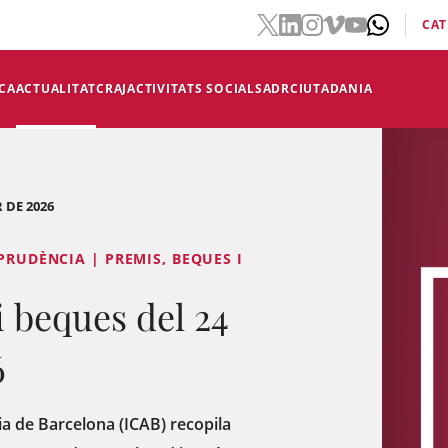
CAT
CA
ACTUALITAT
CRAJ
ACTIVITATS SOCIALS
ADR
CIUTADANIA
 DE 2026
PRUDÈNCIA | PREMIS, BEQUES I
 beques del 24
6
acia de Barcelona (ICAB) recopila