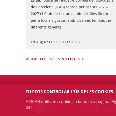
La Biblioteca de l'Il·lustre Col·legi de l'Advocacia
de Barcelona (ICAB) reprèn per al curs 2026-
2027 el Club de Lectura, amb tertúlies literàries
per a tots els gustos, amb diverses temàtiques i
diferents gèneres.
Fri Aug 07 00:00:00 CEST 2026
VEURE TOTES LES NOTÍCIES
TU POTS CONTROLAR L'ÚS DE LES COOKIES.
Il·lustre Col·l
A l’ICAB utilitzem cookies a la nostra pàgina. 
per:
de l'Advocaci