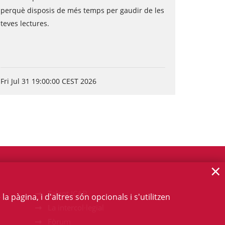
perquè disposis de més temps per gaudir de les
teves lectures.
Fri Jul 31 19:00:00 CEST 2026
×
Talent ICAB
 pàgina, i d'altres són opcionals i s'utilitzen
La intercol·legial
Fòrum