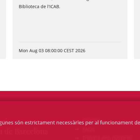
Biblioteca de l'ICAB.
Mon Aug 03 08:00:00 CEST 2026
egi
Contacte
Algunes són estrictament necessàries per al funcionament de la
a de Barcelona
FAQs
Treballa amb nosaltres