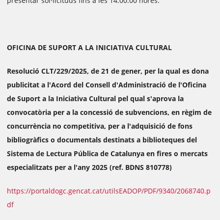
presentar sol·licituds fins a les 14:00:00 hores.
OFICINA DE SUPORT A LA INICIATIVA CULTURAL
Resolució CLT/229/2025, de 21 de gener, per la qual es dona
publicitat a l'Acord del Consell d'Administració de l'Oficina
de Suport a la Iniciativa Cultural pel qual s'aprova la
convocatòria per a la concessió de subvencions, en règim de
concurrència no competitiva, per a l'adquisició de fons
bibliogràfics o documentals destinats a biblioteques del
Sistema de Lectura Pública de Catalunya en fires o mercats
especialitzats per a l'any 2025 (ref. BDNS 810778)
https://portaldogc.gencat.cat/utilsEADOP/PDF/9340/2068740.p
df