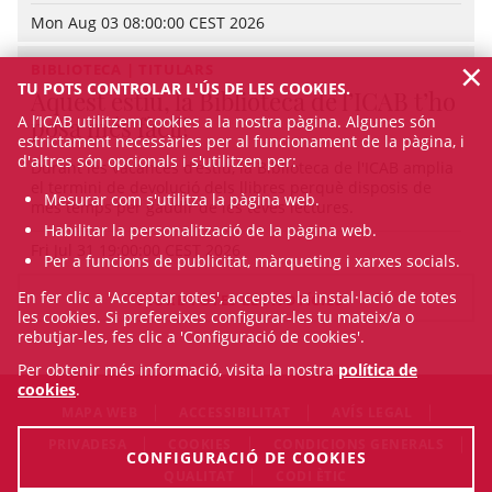
Mon Aug 03 08:00:00 CEST 2026
×
BIBLIOTECA | TITULARS
TU POTS CONTROLAR L'ÚS DE LES COOKIES.
Aquest estiu, la Biblioteca de l’ICAB t’ho
A l’ICAB utilitzem cookies a la nostra pàgina. Algunes són
posa més fàcil!
estrictament necessàries per al funcionament de la pàgina, i
d'altres són opcionals i s'utilitzen per:
Durant les vacances d’estiu, la Biblioteca de l'ICAB amplia
el termini de devolució dels llibres perquè disposis de
Mesurar com s'utilitza la pàgina web.
més temps per gaudir de les teves lectures.
Habilitar la personalització de la pàgina web.
Fri Jul 31 19:00:00 CEST 2026
Per a funcions de publicitat, màrqueting i xarxes socials.
En fer clic a 'Acceptar totes', acceptes la instal·lació de totes
VEURE TOTES LES NOTÍCIES
les cookies. Si prefereixes configurar-les tu mateix/a o
rebutjar-les, fes clic a 'Configuració de cookies'.
Per obtenir més informació, visita la nostra
política de
cookies
.
MAPA WEB
ACCESSIBILITAT
AVÍS LEGAL
PRIVADESA
COOKIES
CONDICIONS GENERALS
CONFIGURACIÓ DE COOKIES
QUALITAT
CODI ÈTIC