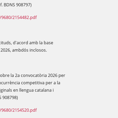
ref. BDNS 908797)
F/9680/2154482.pdf
icituds, d'acord amb la base
e 2026, ambdós inclosos.
'obre la 2a convocatòria 2026 per
currència competitiva per a la
ginals en llengua catalana i
NS 908798)
F/9680/2154520.pdf