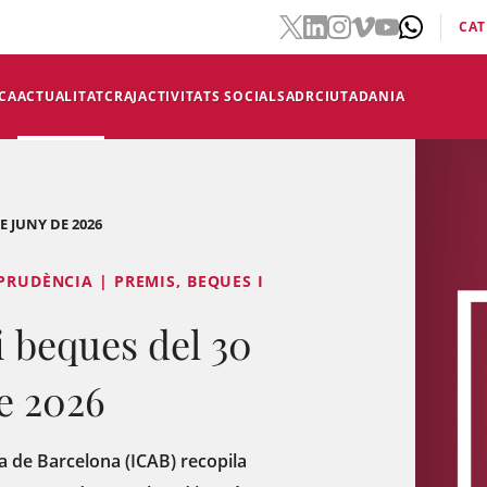
CAT
CA
ACTUALITAT
CRAJ
ACTIVITATS SOCIALS
ADR
CIUTADANIA
E JUNY DE 2026
PRUDÈNCIA | PREMIS, BEQUES I
 beques del 30
de 2026
cia de Barcelona (ICAB) recopila