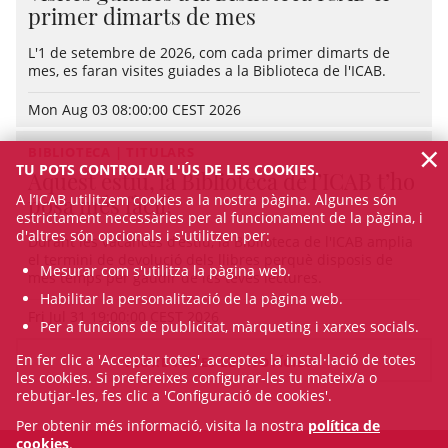
primer dimarts de mes
L'1 de setembre de 2026, com cada primer dimarts de
mes, es faran visites guiades a la Biblioteca de l'ICAB.
Mon Aug 03 08:00:00 CEST 2026
×
BIBLIOTECA | TITULARS
TU POTS CONTROLAR L'ÚS DE LES COOKIES.
Aquest estiu, la Biblioteca de l’ICAB t’ho
A l’ICAB utilitzem cookies a la nostra pàgina. Algunes són
posa més fàcil!
estrictament necessàries per al funcionament de la pàgina, i
d'altres són opcionals i s'utilitzen per:
Durant les vacances d’estiu, la Biblioteca de l'ICAB amplia
el termini de devolució dels llibres perquè disposis de
Mesurar com s'utilitza la pàgina web.
més temps per gaudir de les teves lectures.
Habilitar la personalització de la pàgina web.
Fri Jul 31 19:00:00 CEST 2026
Per a funcions de publicitat, màrqueting i xarxes socials.
En fer clic a 'Acceptar totes', acceptes la instal·lació de totes
VEURE TOTES LES NOTÍCIES
les cookies. Si prefereixes configurar-les tu mateix/a o
rebutjar-les, fes clic a 'Configuració de cookies'.
Per obtenir més informació, visita la nostra
política de
cookies
.