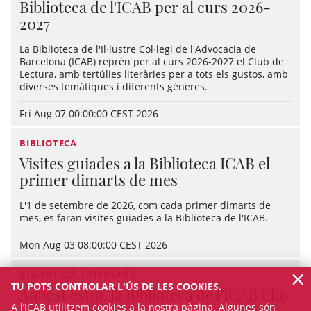
Biblioteca de l'ICAB per al curs 2026-
2027
La Biblioteca de l'Il·lustre Col·legi de l'Advocacia de
Barcelona (ICAB) reprèn per al curs 2026-2027 el Club de
Lectura, amb tertúlies literàries per a tots els gustos, amb
diverses temàtiques i diferents gèneres.
Fri Aug 07 00:00:00 CEST 2026
BIBLIOTECA
Visites guiades a la Biblioteca ICAB el
primer dimarts de mes
L'1 de setembre de 2026, com cada primer dimarts de
mes, es faran visites guiades a la Biblioteca de l'ICAB.
Mon Aug 03 08:00:00 CEST 2026
×
BIBLIOTECA | TITULARS
TU POTS CONTROLAR L'ÚS DE LES COOKIES.
Aquest estiu, la Biblioteca de l’ICAB t’ho
A l’ICAB utilitzem cookies a la nostra pàgina. Algunes són