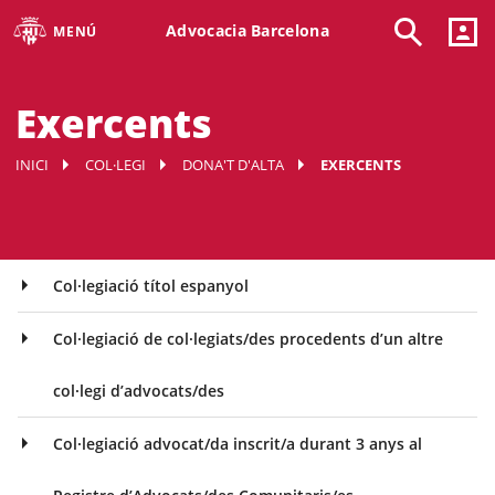
Advocacia Barcelona
MENÚ
Exercents
INICI
COL·LEGI
DONA'T D'ALTA
EXERCENTS
Col·legiació títol espanyol
Col·legiació de col·legiats/des procedents d’un altre
col·legi d’advocats/des
Col·legiació advocat/da inscrit/a durant 3 anys al