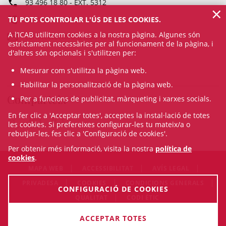
93 496 18 80
- EXT.
5312
×
TU POTS CONTROLAR L'ÚS DE LES COOKIES.
Fax: 93 487 15 70
A l’ICAB utilitzem cookies a la nostra pàgina. Algunes són
comiteelectoral@icab.cat
estrictament necessàries per al funcionament de la pàgina, i
d'altres són opcionals i s'utilitzen per:
Mesurar com s'utilitza la pàgina web.
Habilitar la personalització de la pàgina web.
Comparteix
Per a funcions de publicitat, màrqueting i xarxes socials.
En fer clic a 'Acceptar totes', acceptes la instal·lació de totes
les cookies. Si prefereixes configurar-les tu mateix/a o
rebutjar-les, fes clic a 'Configuració de cookies'.
Per obtenir més informació, visita la nostra
política de
cookies
.
MAPA WEB
ACCESSIBILITAT
AVÍS LEGAL
PRIVADESA
COOKIES
CONDICIONS GENERALS
CONFIGURACIÓ DE COOKIES
QUALITAT
CODI ÈTIC
© Sun Aug 09 15:52:29 CEST 2026 Il·lustre Col·legi de
ACCEPTAR TOTES