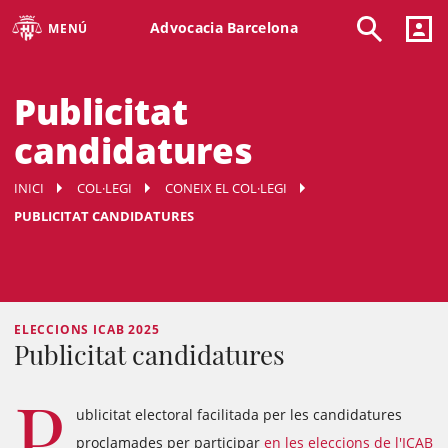
Advocacia Barcelona
MENÚ
Publicitat
candidatures
INICI
COL·LEGI
CONEIX EL COL·LEGI
PUBLICITAT CANDIDATURES
ELECCIONS ICAB 2025
Publicitat candidatures
P
ublicitat electoral facilitada per les candidatures
proclamades per participar
en les eleccions de l'ICAB