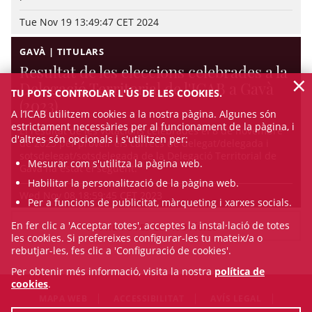
Tue Nov 19 13:49:47 CET 2024
GAVÀ | TITULARS
Resultat de les eleccions celebrades a la
×
Delegació Territorial de l'ICAB a Gavà
TU POTS CONTROLAR L'ÚS DE LES COOKIES.
(2023)
A l’ICAB utilitzem cookies a la nostra pàgina. Algunes són
estrictament necessàries per al funcionament de la pàgina, i
El resultat de les votacions celebrades el 8 de novembre
d'altres són opcionals i s'utilitzen per:
de 2023 per proveir els càrrecs de delegat/delegada i
sotsdelegat/sotsdelegada de la Delegació Territorial de
Mesurar com s'utilitza la pàgina web.
Gavà ha estat el següent:
Habilitar la personalització de la pàgina web.
Wed Nov 08 18:59:45 CET 2023
Per a funcions de publicitat, màrqueting i xarxes socials.
En fer clic a 'Acceptar totes', acceptes la instal·lació de totes
VEURE TOTES LES NOTÍCIES
les cookies. Si prefereixes configurar-les tu mateix/a o
rebutjar-les, fes clic a 'Configuració de cookies'.
Per obtenir més informació, visita la nostra
política de
cookies
.
MAPA WEB
ACCESSIBILITAT
AVÍS LEGAL