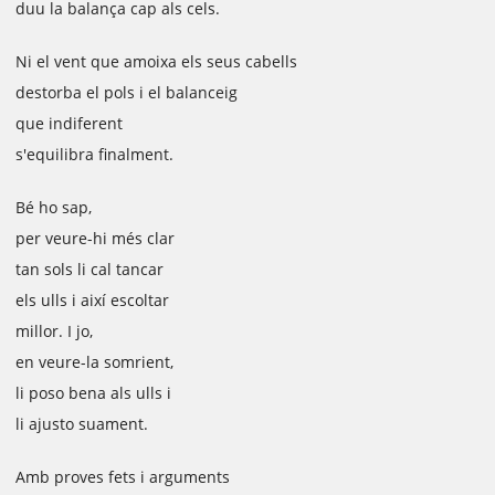
duu la balança cap als cels.
Ni el vent que amoixa els seus cabells
destorba el pols i el balanceig
que indiferent
s'equilibra finalment.
Bé ho sap,
per veure-hi més clar
tan sols li cal tancar
els ulls i així escoltar
millor. I jo,
en veure-la somrient,
li poso bena als ulls i
li ajusto suament.
Amb proves fets i arguments