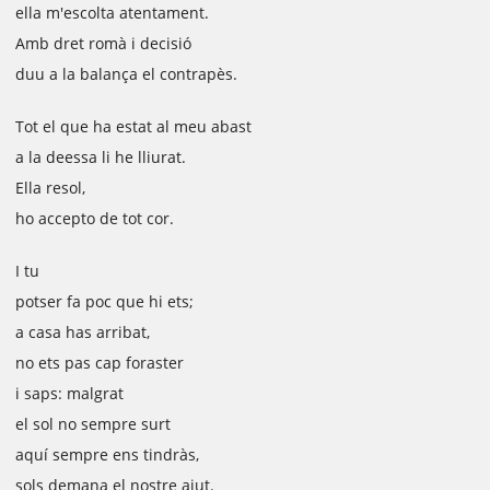
ella m'escolta atentament.
Amb dret romà i decisió
duu a la balança el contrapès.
Tot el que ha estat al meu abast
a la deessa li he lliurat.
Ella resol,
ho accepto de tot cor.
I tu
potser fa poc que hi ets;
a casa has arribat,
no ets pas cap foraster
i saps: malgrat
el sol no sempre surt
aquí sempre ens tindràs,
sols demana el nostre ajut.