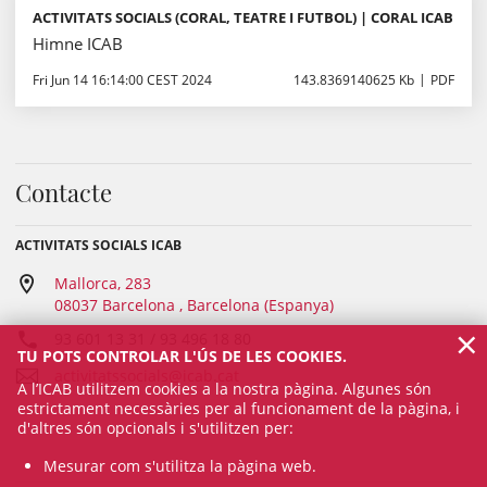
ACTIVITATS SOCIALS (CORAL, TEATRE I FUTBOL) | CORAL ICAB
Himne ICAB
Fri Jun 14 16:14:00 CEST 2024
143.8369140625 Kb
PDF
Contacte
ACTIVITATS SOCIALS ICAB
Mallorca, 283
08037 Barcelona , Barcelona (Espanya)
×
93 601 13 31 / 93 496 18 80
TU POTS CONTROLAR L'ÚS DE LES COOKIES.
activitatssocials@icab.cat
A l’ICAB utilitzem cookies a la nostra pàgina. Algunes són
estrictament necessàries per al funcionament de la pàgina, i
d'altres són opcionals i s'utilitzen per:
Mesurar com s'utilitza la pàgina web.