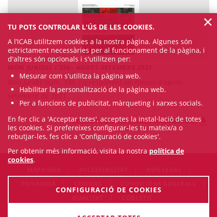
×
TU POTS CONTROLAR L'ÚS DE LES COOKIES.
A l’ICAB utilitzem cookies a la nostra pàgina. Algunes són
estrictament necessàries per al funcionament de la pàgina, i
d'altres són opcionals i s'utilitzen per:
MÓN JURÍDIC / 336 - AGOST-SETEMBRE 2021
Mesurar com s'utilitza la pàgina web.
Món Jurídic
núm. 336, corresponent als mesos d'agost-
Habilitar la personalització de la pàgina web.
setembre de 2021
Per a funcions de publicitat, màrqueting i xarxes socials.
En fer clic a 'Acceptar totes', acceptes la instal·lació de totes
DESCARREGAR 336 (7.606451034545898 MB)
les cookies. Si prefereixes configurar-les tu mateix/a o
rebutjar-les, fes clic a 'Configuració de cookies'.
Per obtenir més informació, visita la nostra
política de
cookies
.
MAPA WEB
ACCESSIBILITAT
AVÍS LEGAL
PRIVADESA
COOKIES
CONDICIONS GENERALS
CONFIGURACIÓ DE COOKIES
QUALITAT
CODI ÈTIC
© Thu Aug 06 21:13:50 CEST 2026 Il·lustre Col·legi de