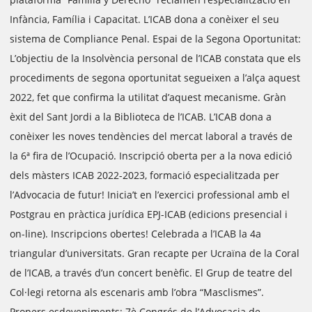
Infància, Família i Capacitat. L’ICAB dona a conèixer el seu
sistema de Compliance Penal. Espai de la Segona Oportunitat:
L’objectiu de la Insolvència personal de l’ICAB constata que els
procediments de segona oportunitat segueixen a l’alça aquest
2022, fet que confirma la utilitat d’aquest mecanisme. Gràn
èxit del Sant Jordi a la Biblioteca de l’ICAB. L’ICAB dona a
conèixer les noves tendències del mercat laboral a través de
la 6ª fira de l’Ocupació. Inscripció oberta per a la nova edició
dels màsters ICAB 2022-2023, formació especialitzada per
l’Advocacia de futur! Inicia’t en l’exercici professional amb el
Postgrau en pràctica jurídica EPJ-ICAB (edicions presencial i
on-line). Inscripcions obertes! Celebrada a l’ICAB la 4a
triangular d’universitats. Gran recapte per Ucraïna de la Coral
de l’ICAB, a través d’un concert benèfic. El Grup de teatre del
Col·legi retorna als escenaris amb l’obra “Masclismes”.
Propers esdeveniments: 7è Congrés de l’Advocacia de