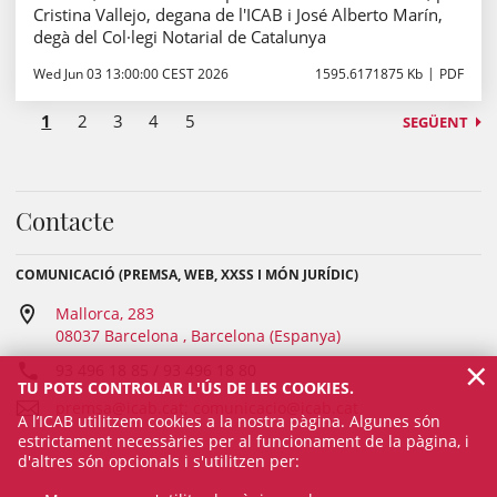
Cristina Vallejo, degana de l'ICAB i José Alberto Marín,
degà del Col·legi Notarial de Catalunya
Wed Jun 03 13:00:00 CEST 2026
1595.6171875 Kb
PDF
1
2
3
4
5
SEGÜENT
Contacte
COMUNICACIÓ (PREMSA, WEB, XXSS I MÓN JURÍDIC)
Mallorca, 283
08037 Barcelona , Barcelona (Espanya)
×
93 496 18 85 / 93 496 18 80
TU POTS CONTROLAR L'ÚS DE LES COOKIES.
premsa@icab.cat; comunicacio@icab.cat
A l’ICAB utilitzem cookies a la nostra pàgina. Algunes són
estrictament necessàries per al funcionament de la pàgina, i
d'altres són opcionals i s'utilitzen per: